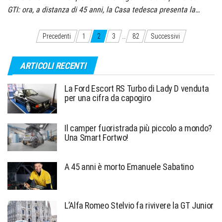
GTI: ora, a distanza di 45 anni, la Casa tedesca presenta la…
Paginazione
Precedenti
1
2
3
…
82
Successivi
degli
ARTICOLI RECENTI
articoli
La Ford Escort RS Turbo di Lady D venduta
per una cifra da capogiro
Il camper fuoristrada più piccolo a mondo?
Una Smart Fortwo!
A 45 anni è morto Emanuele Sabatino
L’Alfa Romeo Stelvio fa rivivere la GT Junior