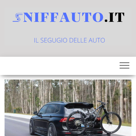
Vai
al
contenuto
sniffauto.it
il
segugio
delle
auto