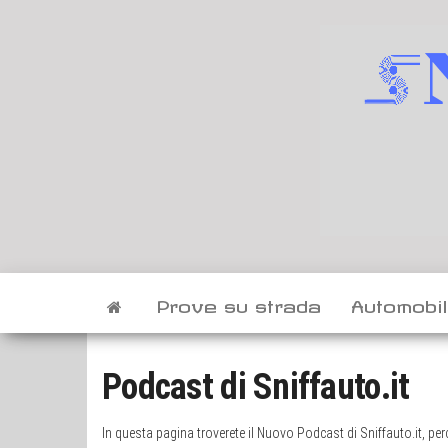
Vai
al
contenuto
Prove su strada
Automobi
Podcast di Sniffauto.it
In questa pagina troverete il Nuovo Podcast di Sniffauto.it, per