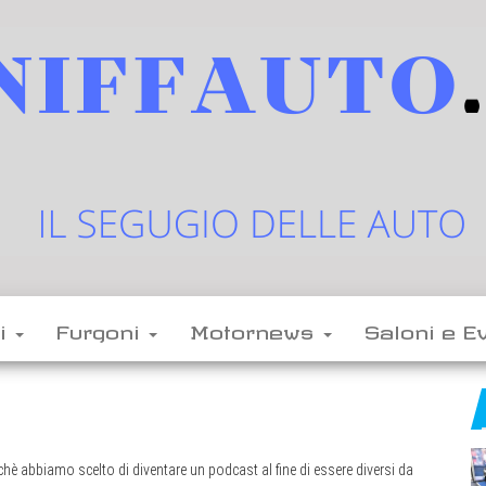
sniffauto.it
il
segugio
delle
li
Furgoni
Motornews
Saloni e E
auto
chè abbiamo scelto di diventare un podcast al fine di essere diversi da