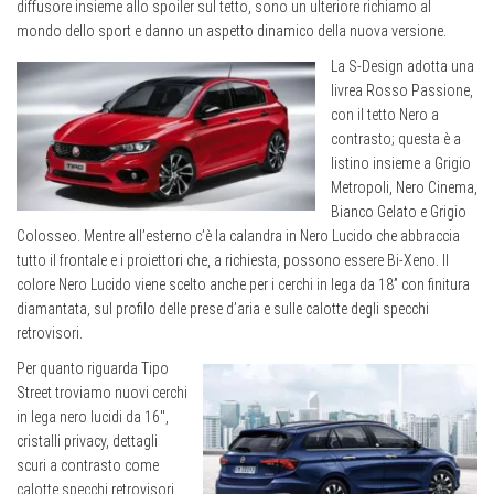
diffusore insieme allo spoiler sul tetto, sono un ulteriore richiamo al
mondo dello sport e danno un aspetto dinamico della nuova versione.
La S-Design adotta una
livrea Rosso Passione,
con il tetto Nero a
contrasto; questa è a
listino insieme a Grigio
Metropoli, Nero Cinema,
Bianco Gelato e Grigio
Colosseo. Mentre all’esterno c’è la calandra in Nero Lucido che abbraccia
tutto il frontale e i proiettori che, a richiesta, possono essere Bi-Xeno. Il
colore Nero Lucido viene scelto anche per i cerchi in lega da 18” con finitura
diamantata, sul profilo delle prese d’aria e sulle calotte degli specchi
retrovisori.
Per quanto riguarda Tipo
Street troviamo nuovi cerchi
in lega nero lucidi da 16″,
cristalli privacy, dettagli
scuri a contrasto come
calotte specchi retrovisori,