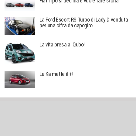
Fiat Tipo si declina e vuole fare storia
La Ford Escort RS Turbo di Lady D venduta
per una cifra da capogiro
La vita presa al Qubo!
La Ka mette il +!
Sniffato © created by
Alessio Richiardi