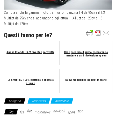
Cambia anche la gamma motori: arrivano i benzina 1.4 da 95cv e il 1.3
Multijet da 95cv che si aggiungono agli attuali 1.4T-Jet da 120cv e 1.6
Multijet da 120cv.
Questi fanno per te?
Anche l’Honda HR-V diventa sportivetta
Case presenta il primo escavatore a
mentano e sarà rivoluzione green
La Smart EQ 100% elettrica è pronta a
Nuovi modelli per Renault Mégane
stupire
Categoria
Motornews
Automobili
fiat
newlook
tipo
Tag
fca
motornews
sport