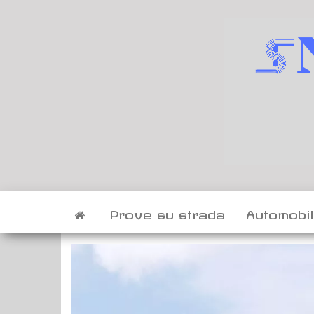
Vai
al
contenuto
Prove su strada
Automobi