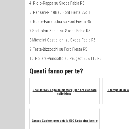
4. Riolo-Rappa su Skoda Fabia R5
5. Panzani-Pinelli su Ford Fiesta Evo II
6. Rusce-Farnocchia su Ford Fiesta R5
7.Scattolon-Zanini su Skoda Fabia R5
8.Michelini-Castiglioni su Skoda Fabia R5
9. Testa-Bizzocchi su Ford Fiesta R5
10. Pollara-Princiotto su Peugeot 208 T16 R5
Questi fanno per te?
Una Fiat 500 Lego da montare, per ora è ancora
Il tempo di un Ca
nelle Ideas.
Garage Custom presenta la 500 Spiaggina Icon-e