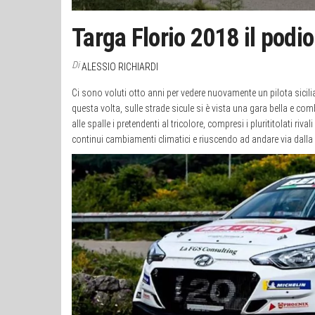
Targa Florio 2018 il podio
Di
ALESSIO RICHIARDI
Ci sono voluti otto anni per vedere nuovamente un pilota sicili
questa volta, sulle strade sicule si è vista una gara bella e co
alle spalle i pretendenti al tricolore, compresi i plurititolati riva
continui cambiamenti climatici e riuscendo ad andare via dalla su