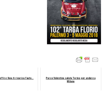
ffè e Ikea ti ricarica l’auto...
Parco Valentino saluta Torino per andare a
Milano