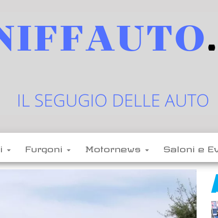
sniffauto.it
il
segugio
delle
li
Furgoni
Motornews
Saloni e E
auto