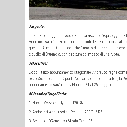
#argento:
Il risultato di oggi non lascia a bocca asciutta l’equipaggio del
Andreucci sa più di vittoria nei confronti dei rivali in corsa al t
quello di Simone Campedelli che è uscito di strada per un error
e quello di Crugnola, per la rottura del mozzo di una ruota.
#classifica:
Dopo il terzo appuntamento stagionale, Andreucci regna come le
terzo Scandola con 20 punti. Nel campionato costruttori, la P
appuntamento sará il Rally Elba dal 24 al 26 maggio.
#ClassificaTargaFlorio:
1. Nucita-Vozzo su Hyundai I20 R5
2. Andreucci-Andreussi su Peugeot 208 T16 R5
3. Scandola-D’Amore su Skoda Fabia R5