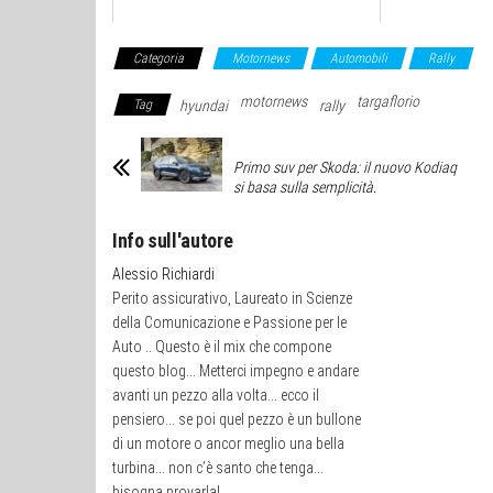
Categoria
Motornews
Automobili
Rally
motornews
targaflorio
Tag
hyundai
rally
Primo suv per Skoda: il nuovo Kodiaq
si basa sulla semplicità.
Info sull'autore
Alessio Richiardi
Perito assicurativo, Laureato in Scienze
della Comunicazione e Passione per le
Auto .. Questo è il mix che compone
questo blog... Metterci impegno e andare
avanti un pezzo alla volta... ecco il
pensiero... se poi quel pezzo è un bullone
di un motore o ancor meglio una bella
turbina... non c’è santo che tenga...
bisogna provarla!