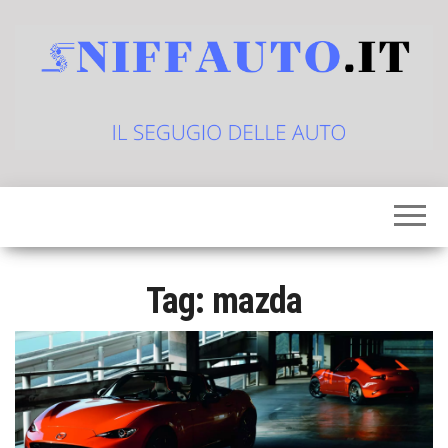
Vai
al
contenuto
sniffauto.it
il
segugio
delle
auto
Tag:
mazda