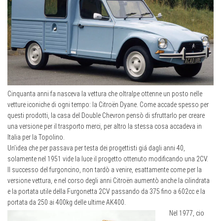
Cinquanta anni fa nasceva la vettura che oltralpe ottenne un posto nelle
vetture iconiche di ogni tempo: la Citroën Dyane. Come accade spesso per
questi prodotti, la casa del Double Chevron pensò di sfruttarlo per creare
una versione per il trasporto merci, per altro la stessa cosa accadeva in
Italia per la Topolino.
Un’idea che per passava per testa dei progettisti giá dagli anni 40,
solamente nel 1951 vide la luce il progetto ottenuto modificando una 2CV.
Il successo del furgoncino, non tardò a venire, esattamente come per la
versione vettura, e nel corso degli anni Citroën aumentò anche la cilindrata
e la portata utile della Furgonetta 2CV passando da 375 fino a 602cc e la
portata da 250 ai 400kg delle ultime AK400.
Nel 1977, cio