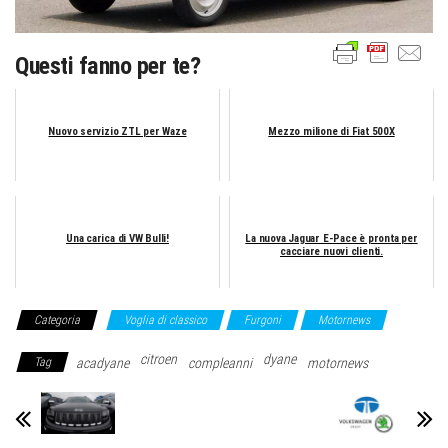
Questi fanno per te?
Nuovo servizio ZTL per Waze
Mezzo milione di Fiat 500X
Una carica di VW Bulli!
La nuova Jaguar E-Pace è pronta per
cacciare nuovi clienti.
Categoria
Voglia di classico
Furgoni
Motornews
citroen
dyane
Tag
acadyane
compleanni
motornews