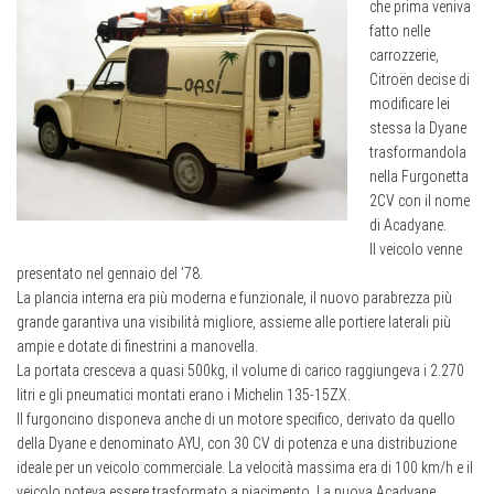
che prima veniva
fatto nelle
carrozzerie,
Citroën decise di
modificare lei
stessa la Dyane
trasformandola
nella Furgonetta
2CV con il nome
di Acadyane.
Il veicolo venne
presentato nel gennaio del ’78.
La plancia interna era più moderna e funzionale, il nuovo parabrezza più
grande garantiva una visibilità migliore, assieme alle portiere laterali più
ampie e dotate di finestrini a manovella.
La portata cresceva a quasi 500kg, il volume di carico raggiungeva i 2.270
litri e gli pneumatici montati erano i Michelin 135-15ZX.
Il furgoncino disponeva anche di un motore specifico, derivato da quello
della Dyane e denominato AYU, con 30 CV di potenza e una distribuzione
ideale per un veicolo commerciale. La velocità massima era di 100 km/h e il
veicolo poteva essere trasformato a piacimento. La nuova Acadyane,