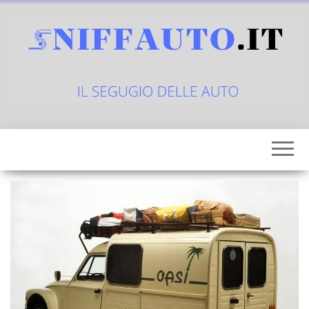
Vai
al
contenuto
sniffauto.it
il
segugio
delle
auto