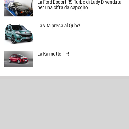
La Ford Escort RS Turbo di Lady D venduta
per una cifra da capogiro
La vita presa al Qubo!
La Ka mette il +!
Sniffato © created by
Alessio Richiardi