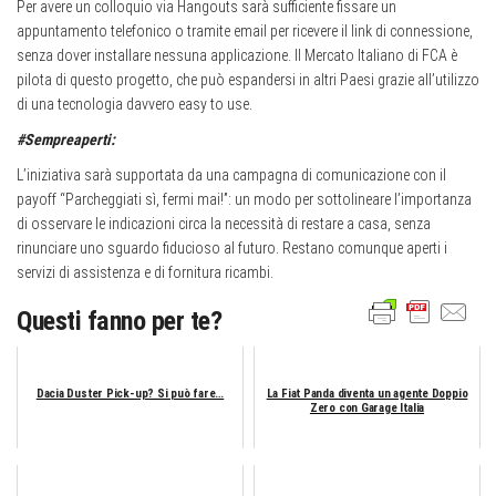
Per avere un colloquio via Hangouts sarà sufficiente fissare un
appuntamento telefonico o tramite email per ricevere il link di connessione,
senza dover installare nessuna applicazione. Il Mercato Italiano di FCA è
pilota di questo progetto, che può espandersi in altri Paesi grazie all’utilizzo
di una tecnologia davvero easy to use.
#Sempreaperti:
L’iniziativa sarà supportata da una campagna di comunicazione con il
payoff “Parcheggiati sì, fermi mai!”: un modo per sottolineare l’importanza
di osservare le indicazioni circa la necessità di restare a casa, senza
rinunciare uno sguardo fiducioso al futuro. Restano comunque aperti i
servizi di assistenza e di fornitura ricambi.
Questi fanno per te?
Dacia Duster Pick-up? Si può fare…
La Fiat Panda diventa un agente Doppio
Zero con Garage Italia