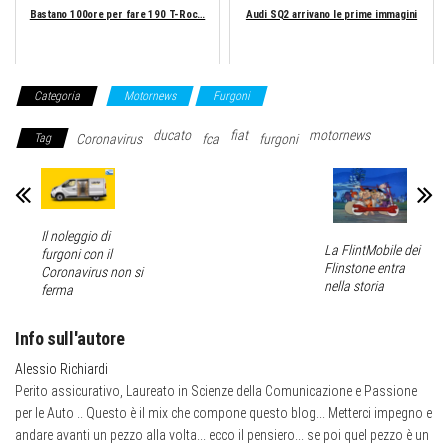
Bastano 100ore per fare 190 T-Roc…
Audi SQ2 arrivano le prime immagini
Categoria
Motornews
Furgoni
ducato
fiat
motornews
Tag
Coronavirus
fca
furgoni
Il noleggio di
La FlintMobile dei
furgoni con il
Flinstone entra
Coronavirus non si
nella storia
ferma
Info sull'autore
Alessio Richiardi
Perito assicurativo, Laureato in Scienze della Comunicazione e Passione
per le Auto .. Questo è il mix che compone questo blog... Metterci impegno e
andare avanti un pezzo alla volta... ecco il pensiero... se poi quel pezzo è un