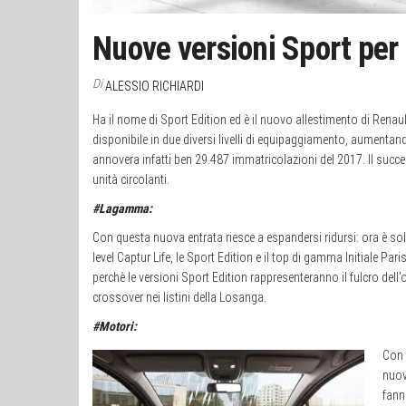
Nuove versioni Sport per
Di
ALESSIO RICHIARDI
Ha il nome di Sport Edition ed è il nuovo allestimento di Renau
disponibile in due diversi livelli di equipaggiamento, aumenta
annovera infatti ben 29.487 immatricolazioni del 2017. Il suc
unità circolanti.
#Lagamma:
Con questa nuova entrata riesce a espandersi ridursi: ora è sol
level Captur Life, le Sport Edition e il top di gamma Initiale Par
perchè le versioni Sport Edition rappresenteranno il fulcro dell’o
crossover nei listini della Losanga.
#Motori:
Con i
nuov
fann