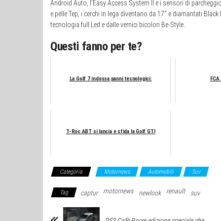
Android Auto, l’Easy Access System II e i sensori di parcheggio a
e pelle Tep, i cerchi in lega diventano da 17’’ e diamantati Blac
tecnologia full Led e dalle vernici bicolori Be-Style.
Questi fanno per te?
La Golf 7 indossa panni tecnologici:
FCA 
T-Roc ABT si lancia e sfida la Golf GTI
Categoria
Motornews
Automobili
Suv
motornews
renault
Tag
captur
newlook
suv
DS3 Cafè Racer edizione speciale che