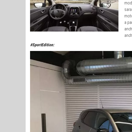
modi
sara
moto
a pa
anch
anch
#SportEdition: