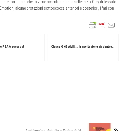
nteriori. La sportività viene accentuata dalla selleria Fix Grey di tessuto
k Emotion, alcune protezioni sottoscocca anteriori e posteriori, i fari con
e PSA è accordo!
Classe G 63 AMG.... la novità viene da dentro...
Archivissima debutta a Torino dal 6