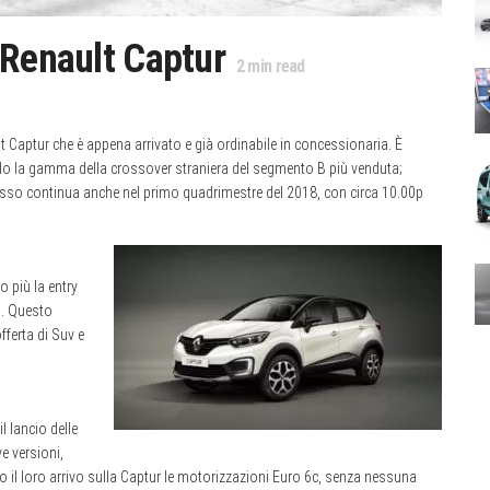
 Renault Captur
2
min read
lt Captur che è appena arrivato e già ordinabile in concessionaria. È
ndo la gamma della crossover straniera del segmento B più venduta;
cesso continua anche nel primo quadrimestre del 2018, con circa 10.00p
o più la entry
is. Questo
fferta di Suv e
l lancio delle
e versioni,
o il loro arrivo sulla Captur le motorizzazioni Euro 6c, senza nessuna