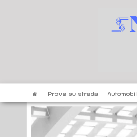
Vai
al
contenuto
Prove su strada
Automobi