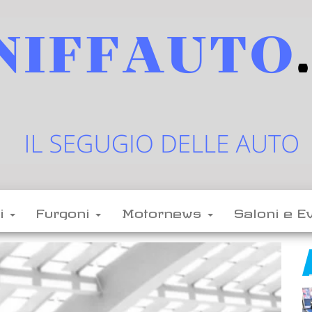
sniffauto.it
il
segugio
delle
li
Furgoni
Motornews
Saloni e E
auto