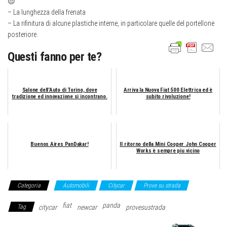
😔
– La lunghezza della frenata
– La rifinitura di alcune plastiche interne, in particolare quelle del portellone
posteriore.
Questi fanno per te?
Salone dell’Auto di Torino, dove
Arriva la Nuova Fiat 500 Elettrica ed è
tradizione ed innovazione si incontrano.
subito rivoluzione!
Buenos Aires PanDakar!
Il ritorno della Mini Cooper John Cooper
Works è sempre piu vicino
Categoria
Automobili
Citycar
Prove su strada
fiat
panda
Tag
citycar
newcar
provesustrada