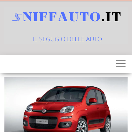
Vai
al
contenuto
sniffauto.it
il
segugio
delle
auto