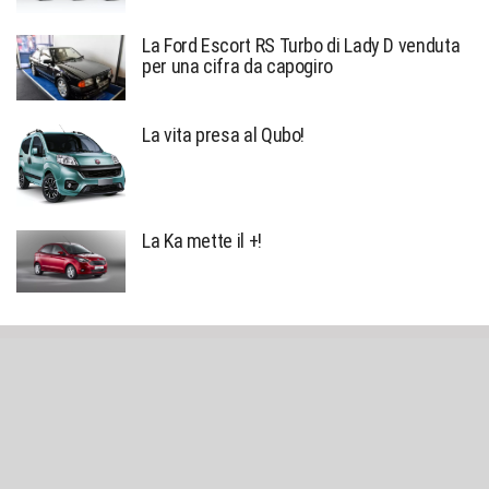
La Ford Escort RS Turbo di Lady D venduta
per una cifra da capogiro
La vita presa al Qubo!
La Ka mette il +!
Sniffato © created by
Alessio Richiardi