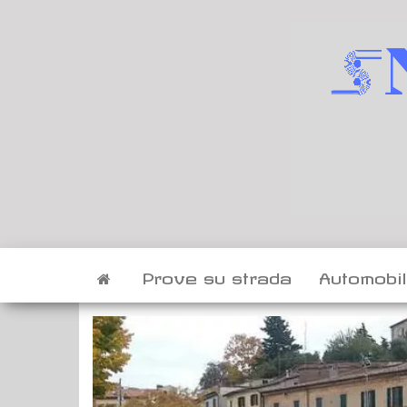
Vai
al
contenuto
Prove su strada
Automobi