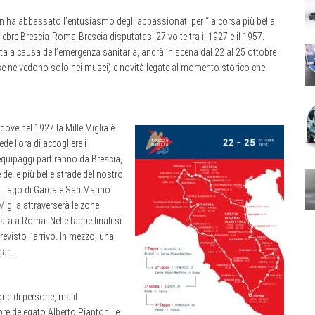
non ha abbassato l’entusiasmo degli appassionati per “la corsa più bella
lebre Brescia-Roma-Brescia disputatasi 27 volte tra il 1927 e il 1957.
ta a causa dell’emergenza sanitaria, andrà in scena dal 22 al 25 ottobre
 se ne vedono solo nei musei) e novità legate al momento storico che
dove nel 1927 la Mille Miglia è
ede l’ora di accogliere i
 equipaggi partiranno da Brescia,
delle più belle strade del nostro
il Lago di Garda e San Marino
Miglia attraverserà le zone
ata a Roma. Nelle tappe finali si
revisto l’arrivo. In mezzo, una
ari.
one di persone, ma il
re delegato Alberto Piantoni, è