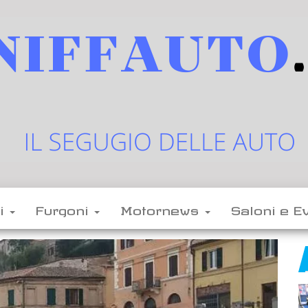
sniffauto.it
il
segugio
delle
li
Furgoni
Motornews
Saloni e E
auto