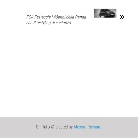
FCA Festeggia i 40anni della Panda
con 3 restyling di sostanza
Sniffato © created by
Alessio Richiardi