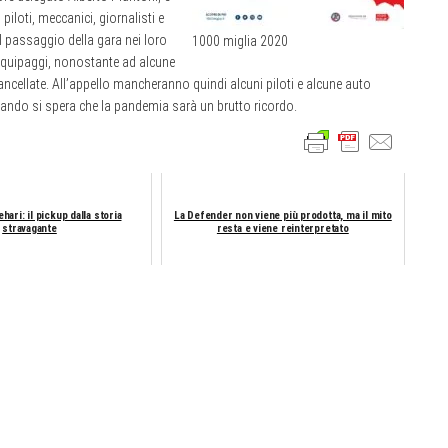
 piloti, meccanici, giornalisti e
il passaggio della gara nei loro
1000 miglia 2020
equipaggi, nonostante ad alcune
cellate. All’appello mancheranno quindi alcuni piloti e alcune auto
quando si spera che la pandemia sarà un brutto ricordo.
hari: il pickup dalla storia
La Defender non viene più prodotta, ma il mito
stravagante
resta e viene reinterpretato