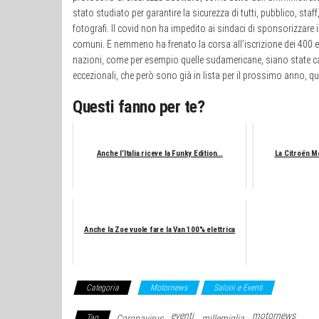
stato studiato per garantire la sicurezza di tutti, pubblico, staff,
fotografi. Il covid non ha impedito ai sindaci di sponsorizzare 
comuni. E nemmeno ha frenato la corsa all’iscrizione dei 400 
nazioni, come per esempio quelle sudamericane, siano state can
eccezionali, che però sono già in lista per il prossimo anno, 
Questi fanno per te?
Anche l’Italia riceve la Funky Edition...
La Citroën Me
Anche la Zoe vuole fare la Van 100% elettrica
Categoria
Motornews
Saloni e Eventi
eventi
motornews
Tag
Coronavirus
millemiglia