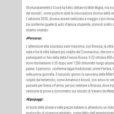
Sfortunatamente il Covid ha fatto slittare la Mille Miglia, ma 
del mondo”, come porta in dote la rievocazione storica della ce
L’edizione 2020, doveva essere realizzata a maggio e poi rinvia
tra conferme (quelle di auto d’epoca stupende, come di solito
stiamo vivendo.
#Percorso:
L’attenzione alla sicurezza sarà massima, con Brescia, la città 
nata e tra le città italiane più colpite dal Coronavirus, che non v
partecipanti e i fan della della Freccia Rossa. Il 22 ottobre 400
dove ritorneranno il 25 dopo aver 1200 chilometri lungo alcune 
paese. Il percorso conferma tappe tradizionali, come Ferrara, 
nella prima giornata. Il secondo giorno la carovana della Mille 
colpite dal terremoto, come Amatrice e Ascoli, con arrivo in ser
passerà per Siena e Parma, per poi rientrare a Brescia, dove è p
sessione di prove a cronometro sul circuito di Varano de Meleg
#Equipaggi:
Ai bordi delle strade e nelle piazze italiane si attendono un mili
protocollo di sicurezza adottato, come detto dall’amministrato