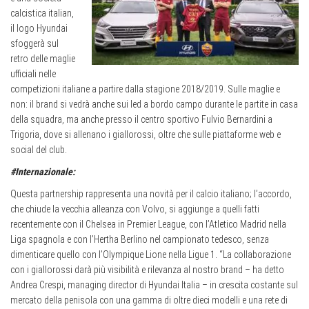
calcistica italian,
il logo Hyundai
sfoggerà sul
retro delle maglie
ufficiali nelle
competizioni italiane a partire dalla stagione 2018/2019. Sulle maglie e
non: il brand si vedrà anche sui led a bordo campo durante le partite in casa
della squadra, ma anche presso il centro sportivo Fulvio Bernardini a
Trigoria, dove si allenano i giallorossi, oltre che sulle piattaforme web e
social del club.
#Internazionale:
Questa partnership rappresenta una novità per il calcio italiano; l’accordo,
che chiude la vecchia alleanza con Volvo, si aggiunge a quelli fatti
recentemente con il Chelsea in Premier League, con l’Atletico Madrid nella
Liga spagnola e con l’Hertha Berlino nel campionato tedesco, senza
dimenticare quello con l’Olympique Lione nella Ligue 1. “La collaborazione
con i giallorossi darà più visibilità e rilevanza al nostro brand – ha detto
Andrea Crespi, managing director di Hyundai Italia – in crescita costante sul
mercato della penisola con una gamma di oltre dieci modelli e una rete di