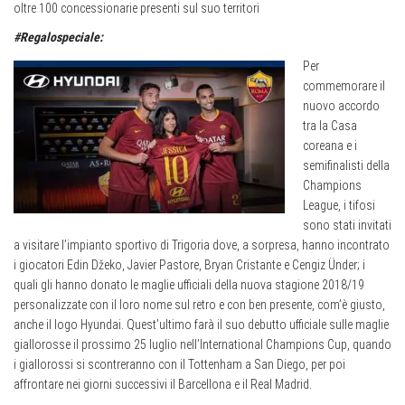
oltre 100 concessionarie presenti sul suo territori
#Regalospeciale:
Per
commemorare il
nuovo accordo
tra la Casa
coreana e i
semifinalisti della
Champions
League, i tifosi
sono stati invitati
a visitare l’impianto sportivo di Trigoria dove, a sorpresa, hanno incontrato
i giocatori Edin Džeko, Javier Pastore, Bryan Cristante e Cengiz Ünder; i
quali gli hanno donato le maglie ufficiali della nuova stagione 2018/19
personalizzate con il loro nome sul retro e con ben presente, com’è giusto,
anche il logo Hyundai. Quest’ultimo farà il suo debutto ufficiale sulle maglie
giallorosse il prossimo 25 luglio nell’International Champions Cup, quando
i giallorossi si scontreranno con il Tottenham a San Diego, per poi
affrontare nei giorni successivi il Barcellona e il Real Madrid.