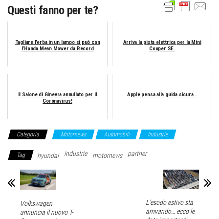
Questi fanno per te?
Tagliare l’erba in un lampo si può con
Arriva la pista elettrica per la Mini
l’Honda Mean Mower da Record
Cooper SE.
Il Salone di Ginevra annullato per il
Apple pensa alla guida sicura…
Coronavirus!
Categoria
Motornews
Automobili
Industrie
industrie
partner
Tag
hyundai
motornews
L’esodo estivo sta
Volkswagen
arrivando… ecco le
annuncia il nuovo T-