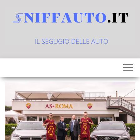
Vai
al
contenuto
sniffauto.it
il
segugio
delle
auto