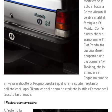
Molte erano le
auto in forza a
Chesa Alcyon, il
celebre chalet di
famiglia a St.
Moritz.
Com’è
giusto che sia. I
erano anche 11
Fiat Panda, tra
cui una Moretti
scoperta e una
più comune 4×4
Trekking, che lo
attendeva in
Engadina quando
arrivava in elicottero. Proprio questa è quell che ha subito il restauro
dall’atelier di Lapo Elkann, che dal nonno ha ereditato lo stile e l’amore per il
tessuto tailor made.
#
Restauroconservativo:
All’esterno la