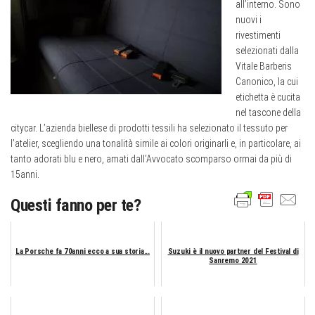
all’interno. Sono
nuovi i
rivestimenti
selezionati dalla
Vitale Barberis
Canonico, la cui
etichetta è cucita
nel tascone della
citycar. L’azienda biellese di prodotti tessili ha selezionato il tessuto per
l’atelier, scegliendo una tonalità simile ai colori originarli e, in particolare, ai
tanto adorati blu e nero, amati dall’Avvocato scomparso ormai da più di
15anni.
Questi fanno per te?
La Porsche fa 70anni ecco a sua storia...
Suzuki è il nuovo partner del Festival di
Sanremo 2021