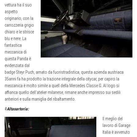
vettura ha il suo
aspetto
originario, con la
carrozzeria grigio
chiaro e le strisce
blu e nere. La
fantastica
meccanica di
questa Panda è
evidenziata dal
badge Steyr Puch, amato da fuoristradistica, questa azienda austriaca
35anni fa ha prodotto la trazione integrale della citycar, per capirci la
meccanica è molto simile a quell della Mercedes Classe G. Al logo si
affianca quello dell’atelier milanese, rimane anche impresso sui sedili
anteriori e sulla maniglia del ribaltamento.
#
Altasartoria:
Il meglio del
lavoro di Garage
Italia è avvenuto