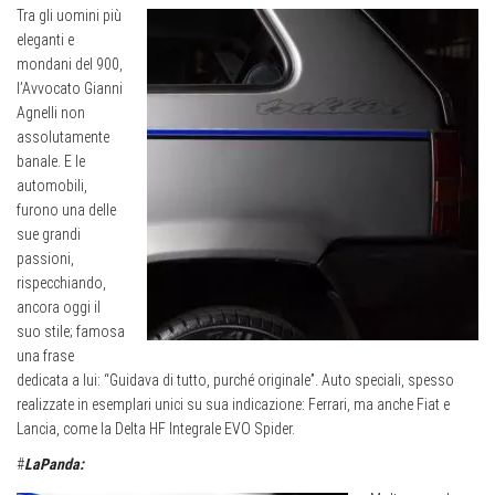
Tra gli uomini più
eleganti e
mondani del 900,
l’Avvocato Gianni
Agnelli non
assolutamente
banale. E le
automobili,
furono una delle
sue grandi
passioni,
rispecchiando,
ancora oggi il
suo stile; famosa
una frase
dedicata a lui: “Guidava di tutto, purché originale”. Auto speciali, spesso
realizzate in esemplari unici su sua indicazione: Ferrari, ma anche Fiat e
Lancia, come la Delta HF Integrale EVO Spider.
#
LaPanda: