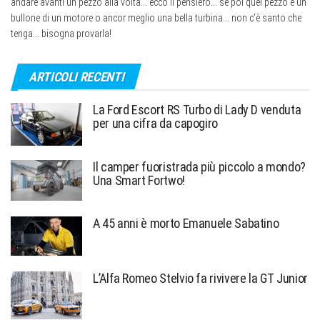
andare avanti un pezzo alla volta... ecco il pensiero... se poi quel pezzo è un
bullone di un motore o ancor meglio una bella turbina... non c’è santo che
tenga... bisogna provarla!
ARTICOLI RECENTI
La Ford Escort RS Turbo di Lady D venduta
per una cifra da capogiro
Il camper fuoristrada più piccolo a mondo?
Una Smart Fortwo!
A 45 anni è morto Emanuele Sabatino
L’Alfa Romeo Stelvio fa rivivere la GT Junior