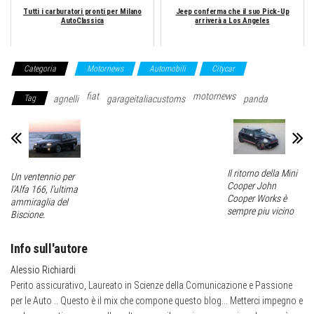
Tutti i carburatori pronti per Milano
Jeep conferma che il suo Pick-Up
AutoClassica
arriverà a Los Angeles
Categoria
Motornews
Automobili
Citycar
fiat
motornews
Tag
agnelli
garageitaliacustoms
panda
Il ritorno della Mini
Un ventennio per
Cooper John
l’Alfa 166, l’ultima
Cooper Works è
ammiraglia del
sempre piu vicino
Biscione.
Info sull'autore
Alessio Richiardi
Perito assicurativo, Laureato in Scienze della Comunicazione e Passione
per le Auto .. Questo è il mix che compone questo blog... Metterci impegno e