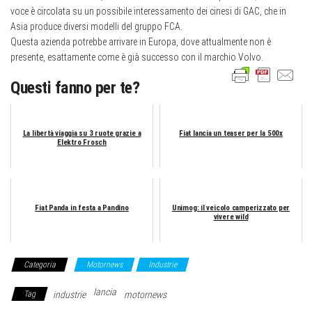
voce è circolata su un possibile interessamento dei cinesi di GAC, che in
Asia produce diversi modelli del gruppo FCA.
Questa azienda potrebbe arrivare in Europa, dove attualmente non è
presente, esattamente come è già successo con il marchio Volvo.
Questi fanno per te?
La libertà viaggia su 3 ruote grazie a
Fiat lancia un teaser per la 500x
Elektro Frosch
Fiat Panda in festa a Pandino
Unimog: il veicolo camperizzato per
vivere wild
Categoria
Motornews
Industrie
lancia
Tag
industrie
motornews