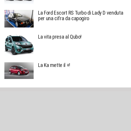
La Ford Escort RS Turbo di Lady D venduta
per una cifra da capogiro
La vita presa al Qubo!
La Ka mette il +!
Sniffato © created by
Alessio Richiardi