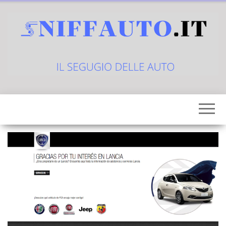
Vai
al
contenuto
sniffauto.it
il
segugio
delle
auto