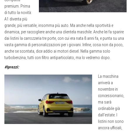
premium. Prima
di tutto la novità:
A1 diventa più
grande, più versatile, insomma più auto. Ma anche nella sportività e
dinamica, per raccogliere anche una clientela maschile. Anche lei fa sparire
dai listini la carrozzeria tre porte, con cui era nata 8 anni fa, e punta su una
vasta gamma di personalizzazioni per i giovani. Infine, cosa non da poco,
anche se scontata, dice addio ai motori diesel. Nella gamma solo
turbobenzina, tutti con filtro antiparticolato, ma lo vedremo dopo.
#Iprezzi:
La macchina
arriverà a
novembre in
concessionario,
ma sarà
ordinabile già
dall’estate. I
listini non sono
ancora ufficiali,