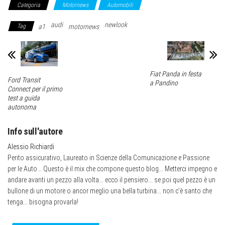
Categoria
Motornews
Automobili
audi
newlook
Tag
a1
motornews
Fiat Panda in festa
Ford Transit
a Pandino
Connect per il primo
test a guida
autonoma
Info sull'autore
Alessio Richiardi
Perito assicurativo, Laureato in Scienze della Comunicazione e Passione
per le Auto .. Questo è il mix che compone questo blog... Metterci impegno e
andare avanti un pezzo alla volta... ecco il pensiero... se poi quel pezzo è un
bullone di un motore o ancor meglio una bella turbina... non c’è santo che
tenga... bisogna provarla!