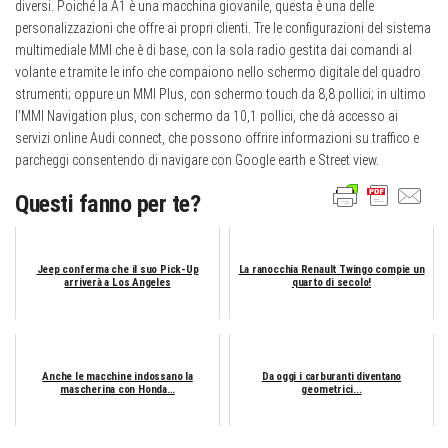
diversi. Poiché la A1 è una macchina giovanile, questa è una delle
personalizzazioni che offre ai propri clienti. Tre le configurazioni del sistema
multimediale MMI che è di base, con la sola radio gestita dai comandi al
volante e tramite le info che compaiono nello schermo digitale del quadro
strumenti; oppure un MMI Plus, con schermo touch da 8,8 pollici; in ultimo
l’MMI Navigation plus, con schermo da 10,1 pollici, che dà accesso ai
servizi online Audi connect, che possono offrire informazioni su traffico e
parcheggi consentendo di navigare con Google earth e Street view.
Questi fanno per te?
Jeep conferma che il suo Pick-Up
La ranocchia Renault Twingo compie un
arriverà a Los Angeles
quarto di secolo!
Anche le macchine indossano la
Da oggi i carburanti diventano
mascherina con Honda…
geometrici...