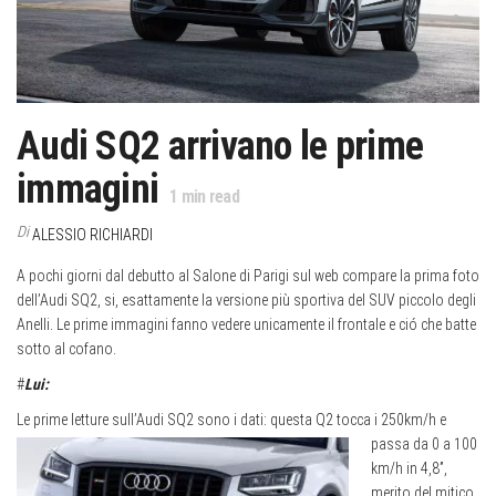
Audi SQ2 arrivano le prime
immagini
1
min read
Di
ALESSIO RICHIARDI
A pochi giorni dal debutto al Salone di Parigi sul web compare la prima foto
dell’Audi SQ2, si, esattamente la versione più sportiva del SUV piccolo degli
Anelli. Le prime immagini fanno vedere unicamente il frontale e ció che batte
sotto al cofano.
#
Lui:
Le prime letture sull’Audi SQ2 sono i dati: questa Q2 tocca i 250km/h
e
passa da 0 a 100
km/h in 4,8”,
merito del mitico