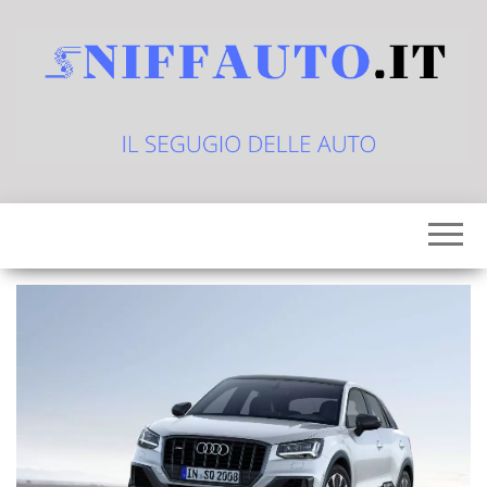
Vai
al
contenuto
sniffauto.it
il
segugio
delle
auto