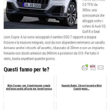
2.0 TFSI da
300cv, una
conoscenza che
alloggia sotto i
cofani di Audi S3,
Golf R e Seat
Leon Cupra. A lui sono accoppiati il cambio DSG 7 rapporti a doppia
frizione e la trazione integrale, così da non disperdere nemmeno un cavallo.
Arrivano anche i ritocchi all’assetto, ribassato di 20mm e con un impianto
frenante con dischi anteriori da 340mm e posteriori da 310. Per tutto il
resto, basta aspettare qualche giorno.
Questi fanno per te?
Mini Cooper per il matrimonio regale
Quando Baker Street incontra Mini
dell’anno andrà all’asta per beneficenza
Countryman...