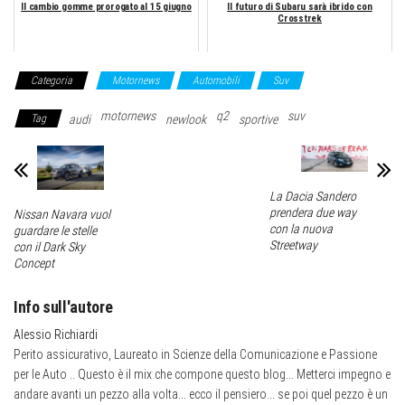
Il cambio gomme prorogato al 15 giugno
Il futuro di Subaru sarà ibrido con
Crosstrek
Categoria
Motornews
Automobili
Suv
motornews
q2
suv
Tag
audi
newlook
sportive
La Dacia Sandero
prendera due way
Nissan Navara vuol
con la nuova
guardare le stelle
Streetway
con il Dark Sky
Concept
Info sull'autore
Alessio Richiardi
Perito assicurativo, Laureato in Scienze della Comunicazione e Passione
per le Auto .. Questo è il mix che compone questo blog... Metterci impegno e
andare avanti un pezzo alla volta... ecco il pensiero... se poi quel pezzo è un