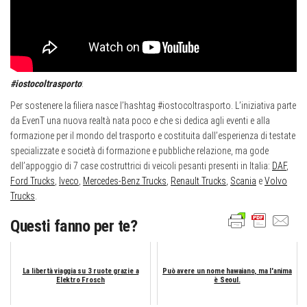
#iostocoltrasporto
:
Per sostenere la filiera nasce l’hashtag #iostocoltrasporto. L’iniziativa parte
da EvenT una nuova realtà nata poco e che si dedica agli eventi e alla
formazione per il mondo del trasporto e costituita dall’esperienza di testate
specializzate e società di formazione e pubbliche relazione, ma gode
dell’appoggio di 7 case costruttrici di veicoli pesanti presenti in Italia:
DAF
,
Ford Trucks
,
Iveco
,
Mercedes-Benz Trucks
,
Renault Trucks
,
Scania
e
Volvo
Trucks
.
Questi fanno per te?
La libertà viaggia su 3 ruote grazie a
Può avere un nome hawaiano, ma l'anima
Elektro Frosch
è Seoul.