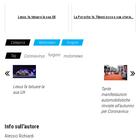
Lexus fa tatuare la sua UX
La Porsche fa 70anni ecco a sua storia...
Categoria
Motornews
Furgoni
furgoni
Tag
Coronavirus
motornews
Lexus fa tatuare la
Tante
sua UX
manifestazioni
automobilistiche
rinviate all’autunno
per Coronavirus
Info sull'autore
Alessio Richiardi