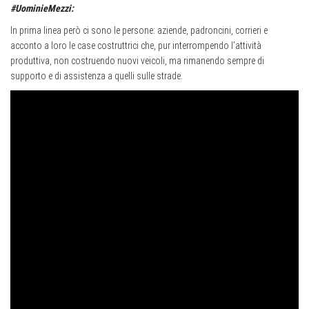
#UominieMezzi:
In prima linea però ci sono le persone: aziende, padroncini, corrieri e
acconto a loro le case costruttrici che, pur interrompendo l’attività
produttiva, non costruendo nuovi veicoli, ma rimanendo sempre di
supporto e di assistenza a quelli sulle strade.