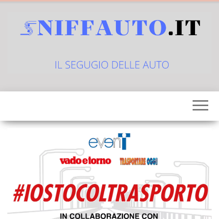
Vai
al
contenuto
sniffauto.it
il
segugio
delle
auto