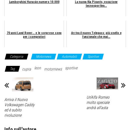
Lamborghini Huracán numero 10.000
La nuova Kia Picanto, vocazione
tecnosportiva...
70 anni Land Rover... e le sorprese sono
Arriva il nuovo Telepass: più snello e
per i compratori
funzionale che mai...
Categoria
Motornews
Automobili
Sportive
leon
sportive
Tag
cupra
motornews
Un’Alfa Romeo
Arriva il Nuovo
molto speciale
Volkswagen Caddy
andrà all’asta
ed è subito
rivoluzione
Info sull'autore