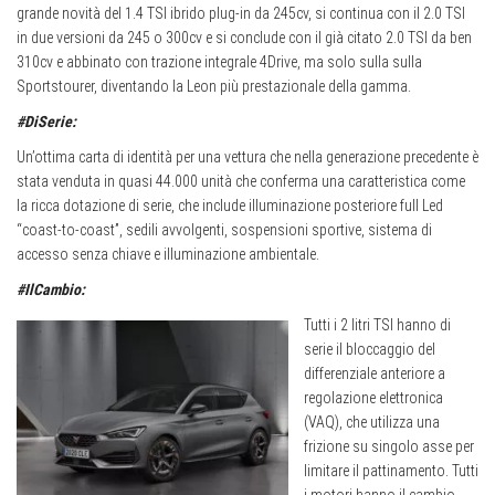
grande novità del 1.4 TSI ibrido plug-in da 245cv, si continua con il 2.0 TSI
in due versioni da 245 o 300cv e si conclude con il già citato 2.0 TSI da ben
310cv e abbinato con trazione integrale 4Drive, ma solo sulla sulla
Sportstourer, diventando la Leon più prestazionale della gamma.
#DiSerie:
Un’ottima carta di identità per una vettura che nella generazione precedente è
stata venduta in quasi 44.000 unità che conferma una caratteristica come
la ricca dotazione di serie, che include illuminazione posteriore full Led
“coast-to-coast”, sedili avvolgenti, sospensioni sportive, sistema di
accesso senza chiave e illuminazione ambientale.
#IlCambio:
Tutti i 2 litri TSI hanno di
serie il bloccaggio del
differenziale anteriore a
regolazione elettronica
(VAQ), che utilizza una
frizione su singolo asse per
limitare il pattinamento. Tutti
i motori hanno il cambio