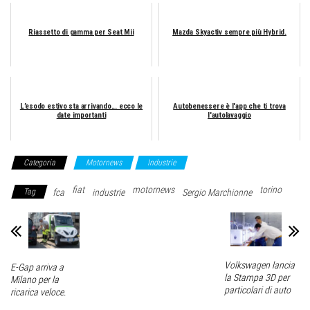
Riassetto di gamma per Seat Mii
Mazda Skyactiv sempre più Hybrid.
L’esodo estivo sta arrivando... ecco le
Autobenessere è l'app che ti trova
date importanti
l'autolavaggio
Categoria
Motornews
Industrie
fiat
motornews
torino
Tag
fca
industrie
Sergio Marchionne
Volkswagen lancia
E-Gap arriva a
la Stampa 3D per
Milano per la
particolari di auto
ricarica veloce.