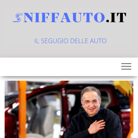
Vai
al
contenuto
sniffauto.it
il
segugio
delle
auto