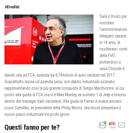
#Eredità:
Sarà il modo per
ricordare
l’amministratore
delegato capace,
in 14 anni, di
risollevare i conti
della FIAT,
portandosi a
casa Chrysler e
dando vita ad FCA, azienda da 4,74milioni di auto vendute nel 2017.
Soprattutto lascia un’azienda sana, con debito industriale azzerato,
rappresentando così la più grande conquista di Sergio Marchionne, al cui
posto alla guida di FCA ora vi è Mike Manley, ex numero 1 di Jeep e braccio
destro del manager italo canadese. Alla guida di Ferrari è invece arrivato
Louis Camilleri, ex presidente della Philip Morris, che dovrà presentare il
nuovo piano industriale tra pochi giorni.
Questi fanno per te?