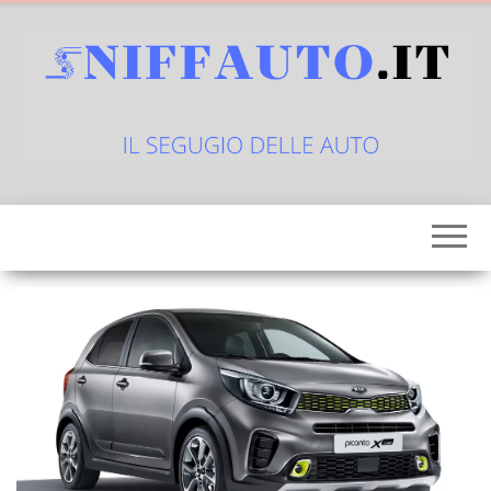
Vai
al
contenuto
sniffauto.it
il
segugio
delle
auto