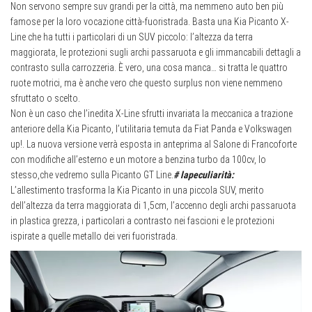
Non servono sempre suv grandi per la città, ma nemmeno auto ben più
famose per la loro vocazione città-fuoristrada. Basta una Kia Picanto X-
Line che ha tutti i particolari di un SUV piccolo: l’altezza da terra
maggiorata, le protezioni sugli archi passaruota e gli immancabili dettagli a
contrasto sulla carrozzeria. È vero, una cosa manca… si tratta le quattro
ruote motrici, ma è anche vero che questo surplus non viene nemmeno
sfruttato o scelto.
Non è un caso che l’inedita X-Line sfrutti invariata la meccanica a trazione
anteriore della Kia Picanto, l’utilitaria temuta da Fiat Panda e Volkswagen
up!. La nuova versione verrà esposta in anteprima al Salone di Francoforte
con modifiche all’esterno e un motore a benzina turbo da 100cv, lo
stesso,che vedremo sulla Picanto GT Line.
# lapeculiarità:
L’allestimento trasforma la Kia Picanto in una piccola SUV, merito
dell’altezza da terra maggiorata di 1,5cm, l’accenno degli archi passaruota
in plastica grezza, i particolari a contrasto nei fascioni e le protezioni
ispirate a quelle metallo dei veri fuoristrada.