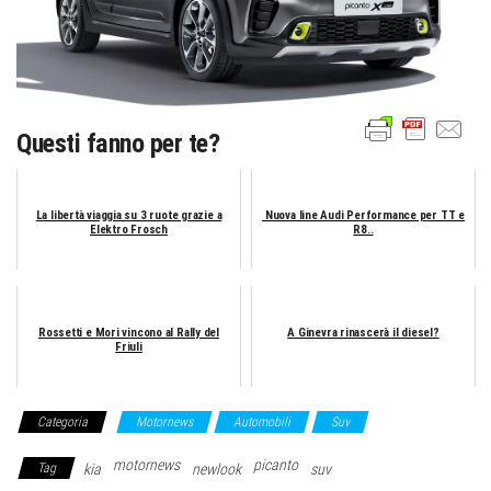
Questi fanno per te?
La libertà viaggia su 3 ruote grazie a
​​ Nuova line Audi Performance per TT e
Elektro Frosch
R8..
Rossetti e Mori vincono al Rally del
A Ginevra rinascerà il diesel?
Friuli
Categoria
Motornews
Automobili
Suv
motornews
picanto
Tag
kia
newlook
suv