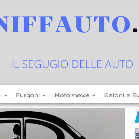
sniffauto.it
il
segugio
delle
li
Furgoni
Motornews
Saloni e E
auto