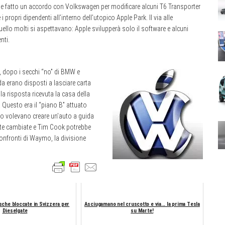
be fatto un accordo con Volkswagen per modificare alcuni T6 Transporter
 propri dipendenti all’interno dell’utopico Apple Park. Il via alle
uello molti si aspettavano: Apple svilupperà solo il software e alcuni
nti.
, dopo i
secchi “no” di BMW e
 erano disposti a lasciare carta
la risposta ricevuta la casa della
 Questo era il “piano B” attuato
no volevano creare un’auto a guida
te cambiate e Tim Cook potrebbe
confronti di Waymo, la divisione
che bloccate in Svizzera per
Asciugamano nel cruscotto e via... la prima Tesla
Dieselgate
su Marte!