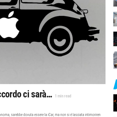
cordo ci sarà…
1
min read
noma, sarebbe dovuta essere la iCar, ma non si é lasciata intimoriren