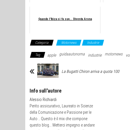
Quando l’Ibiza si fa suv…. Diventa Arona
Categoria
Motornews
Industrie
guidaautonoma
motornews
Tag
apple
industrie
vo
La Bugatti Chiron arriva a quota 100
Info sull'autore
Alessio Richiardi
Perito assicurativo, Laureato in Scienze
della Comunicazione e Passione per le
Auto .. Questo è il mix che compone
questo blog... Metterci impegno e andare