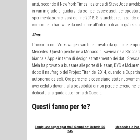
anzi, secondo il New York Times l’azienda di Steve Jobs avreb
in van in grado di guidarsi da soli per essere usati per spostare i
sperimentazioni ci sarà da fine 2018. Si starebbe realizzando q
componenti hardware da installare all’interno di auto già esiste
#Ino:
L’accordo con Volkswagen sarebbe arrivato da qualche tempo
Mercedes. Questo perché né a Monaco di Baviera né a Stoccarda
bianca a Apple in tema di design e trattamento dei dati. Stessa 
Mela ha provato a bussare alle porte di Nissan, BYD e McLaren.
dopo il naufragio del Project Titan del 2014, quando a Cuperti
autonoma da soli. Ora pare che le cose siano state nuovamen
aver ceduto davanti alla possibilità di non perdere terreno nei 
dedicata alla guida autonoma di Google.
Questi fanno per te?
Famigliare supersportiva? Semplice: Octavia RS
Mercedes e Pors
245