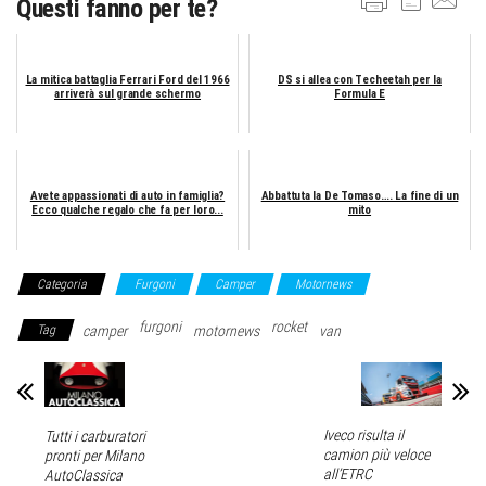
Questi fanno per te?
La mitica battaglia Ferrari Ford del 1966
DS si allea con Techeetah per la
arriverà sul grande schermo
Formula E
Avete appassionati di auto in famiglia?
Abbattuta la De Tomaso…. La fine di un
Ecco qualche regalo che fa per loro...
mito
Categoria
Furgoni
Camper
Motornews
furgoni
rocket
Tag
camper
motornews
van
Iveco risulta il
Tutti i carburatori
camion più veloce
pronti per Milano
all’ETRC
AutoClassica