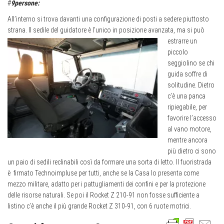
#
9persone:
All’interno si trova davanti una configurazione di posti a sedere piuttosto
strana. Il sedile del guidatore è l’unico in posizione avanzata,
ma si può
estrarre un
piccolo
seggiolino se chi
guida soffre di
solitudine. Dietro
c’è una panca
ripiegabile, per
favorire l’accesso
al vano motore,
mentre ancora
più dietro ci sono
un paio di sedili reclinabili così da formare una sorta di letto. Il fuoristrada
è
firmato Technoimpluse per tutti, anche se la Casa lo presenta come
mezzo militare, adatto per i pattugliamenti dei confini e per la protezione
delle risorse naturali. Se poi il Rocket Z 210-91 non fosse sufficiente a
listino c’è anche il più grande Rocket Z 310-91, con 6 ruote motrici.