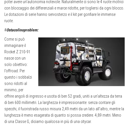
poter avere un’autonomia notevole. Naturalmente ci sono le 4 ruote motrici
con bloccaggio dei differenziali e marce ridotte, per togliersi da ogni blocco.
Le dotazioni di serie hanno servosterzo e il kit per gonfiare le immense
ruote.
#
Ostacolinoproblem:
Come si può
immaginare il
Rocket Z 210-91
nasce con un
solo obiettivo:
l’offroad. Per
questo i sobbalzi
sono ridotti al
minimo, per
offrire angoli di ingresso e uscita di ben 52 gradi, uniti a un’altezza da terra
di ben 600 millimetri. La larghezza è impressionante: senza contare gli
specchi, il fuoristrada russo misura 2,49 metri da un lato all’altro, mentre la
lunghezza è meno esagerata di quanto si possa credere. 4,89 metri. Meno
di una Classe G, diciamo qualcosa in più di una citycar.