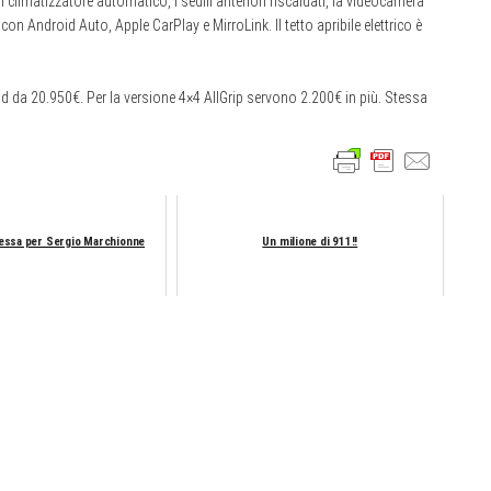
il climatizzatore automatico, i sedili anteriori riscaldati, la videocamera
 con Android Auto, Apple CarPlay e MirroLink. Il tetto apribile elettrico è
d da 20.950€. Per la versione 4×4 AllGrip servono 2.200€ in più. Stessa
essa per Sergio Marchionne
Un milione di 911!!