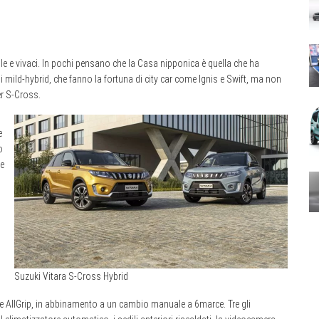
e vivaci. In pochi pensano che la Casa nipponica è quella che ha
i mild-hybrid, che fanno la fortuna di city car come Ignis e Swift, ma non
er S-Cross.
e
o
he
i
Suzuki Vitara S-Cross Hybrid
ale AllGrip, in abbinamento a un cambio manuale a 6marce. Tre gli