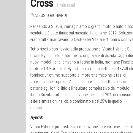
Cross
1
min read
Di
ALESSIO RICHIARDI
Pensando a Suzuki, immaginiamo o grandi moto o auto piccole 
venduto più auto ibride sul mercato italiano nel 2019. Soluzion
erano tutte: mancavano la best-seller Vitara e lʼUrban crossov
Tutto risolto con lʼavvio della produzione di Vitara Hybrid e S-
Cross Hybrid nello stabilimento ungherese di Suzuki. Oggi i du
nuovi modelli ibridi arrivano a listino in Italia, montano l’inedit
motore 1.4 Boosterjet Hybrid, con unʼunità elettrica a 48Volt c
fornisce un’ottimo supporto al motore termico nelle fasi di
accelerazione e ripresa. Ad alimentare lʼunità elettrica sono
batterie agli ioni di litio e il risultato complessivo del modulo
ibrido Suzuki porta a una riduzione media del 20% dei consum
e delle emissioni nel ciclo combinato e del 25% in quello
urbano.
Hybrid:
Vitara Hybrid è proposta sia con trazione anteriore che integr