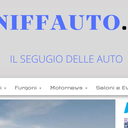
sniffauto.it
il
segugio
delle
li
Furgoni
Motornews
Saloni e E
auto