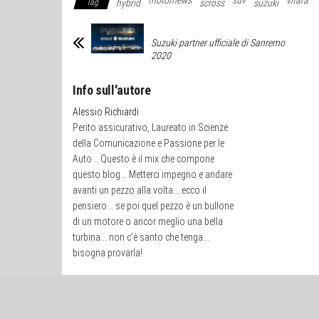
motornews
suv
vitara
Tag
hybrid
scross
suzuki
Suzuki partner ufficiale di Sanremo
2020
Info sull'autore
Alessio Richiardi
Perito assicurativo, Laureato in Scienze
della Comunicazione e Passione per le
Auto .. Questo è il mix che compone
questo blog... Metterci impegno e andare
avanti un pezzo alla volta... ecco il
pensiero... se poi quel pezzo è un bullone
di un motore o ancor meglio una bella
turbina... non c’è santo che tenga...
bisogna provarla!