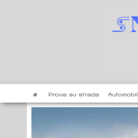
Vai
al
contenuto
Prove su strada
Automobi