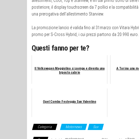
allestimenti, Cool, Top e Starview, e fin dal primo sono di serie 
posteriore, il display touchscreen da 7 pollici e la compatibilità
una prerogativa dellʼallestimento Starview.
La promozione lancio é valida fino al 31marzo con Vitara Hybri
promo per S-Cross Hybrid, i cui prezzi partono da 20.990 euro.
Questi fanno per te?
Il Volkswagen Maggiolino si pompa e diventa una
A Torino una m
biposto cabrio
Opel Combo Festeggia San Valentino
Categoria
Motornews
Suv