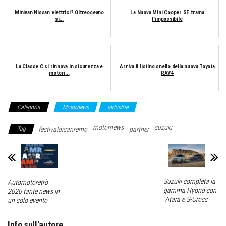
Minivan Nissan elettrici? Oltreoceano
La Nuova Mini Cooper SE traina
sì...
l’impossibile
La Classe C si rinnova in sicurezza e
Arriva il listino snello della nuova Toyota
motori...
RAV4
Categoria
Motornews
Industrie
motornews
suzuki
Tag
festivaldisanremo
partner
Suzuki completa la
Automotoretrò
gamma Hybrid con
2020 tante news in
Vitara e S-Cross
un solo evento
Info sull'autore