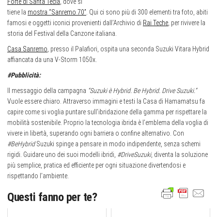
Forte di Santa Tecla
, dove si
tiene la
mostra “Sanremo 70”
. Qui ci sono più di 300 elementi tra foto, abiti
famosi e oggetti iconici provenienti dall’Archivio di
Rai Teche
, per rivivere la
storia del Festival della Canzone italiana.
Casa Sanremo
, presso il Palafiori, ospita una seconda Suzuki Vitara Hybrid
affiancata da una V-Storm 1050x.
#Pubblicità:
Il messaggio della campagna
“Suzuki è Hybrid. Be Hybrid. Drive Suzuki.”
Vuole essere chiaro. Attraverso immagini e testi la Casa di Hamamatsu fa
capire come si voglia puntare sull’ibridazione della gamma per rispettare la
mobilità sostenibile. Proprio la tecnologia ibrida è l’emblema della voglia di
vivere in libertà, superando ogni barriera o confine alternativo. Con
#BeHybrid
Suzuki spinge a pensare in modo indipendente, senza schemi
rigidi. Guidare uno dei suoi modelli ibridi,
#DriveSuzuki
, diventa la soluzione
più semplice, pratica ed efficiente per ogni situazione divertendosi e
rispettando l’ambiente.
Questi fanno per te?