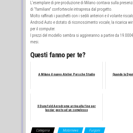
L’esemplare di pre-produzione di Milano contava sulla presenza d
di “familiare” confortevole intrapresa dal progetto.
Molto raffinati i pacchetti con i sedili anteriori e il volante ri
Android Auto e dotato di riconoscimento vocale, la ricarica wire
per il computer.
I prezzi del modello sembra si aggireranno a partire da 19.000
mesi.
Questi fanno per te?
A Milano il nuovo Atelier Porsche Studio
Quando la Dyan
Il Dunsfold Aerodrome arriva alla fine per
lasciar posto ad un complesso
Categoria
Motornews
Furgoni