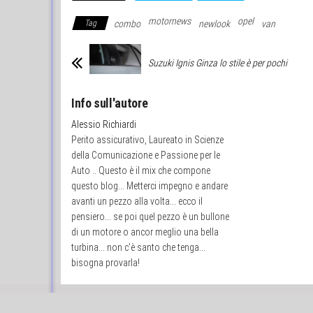
motornews
opel
Tag
combo
newlook
van
Suzuki Ignis Ginza lo stile è per pochi
Info sull'autore
Alessio Richiardi
Perito assicurativo, Laureato in Scienze
della Comunicazione e Passione per le
Auto .. Questo è il mix che compone
questo blog... Metterci impegno e andare
avanti un pezzo alla volta... ecco il
pensiero... se poi quel pezzo è un bullone
di un motore o ancor meglio una bella
turbina... non c’è santo che tenga...
bisogna provarla!