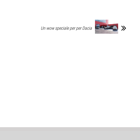
Un wow speciale per per Dacia
Sniffato © created by
Alessio Richiardi