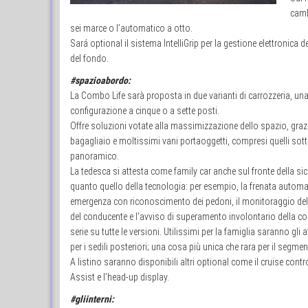
camb
sei marce o l’automatico a otto.
Sará optional il sistema IntelliGrip per la gestione elettronica 
del fondo.
#spazioabordo:
La Combo Life sarà proposta in due varianti di carrozzeria, una 
configurazione a cinque o a sette posti.
Offre soluzioni votate alla massimizzazione dello spazio, graz
bagagliaio e moltissimi vani portaoggetti, compresi quelli sotto
panoramico.
La tedesca si attesta come family car anche sul fronte della si
quanto quello della tecnologia: per esempio, la frenata automa
emergenza con riconoscimento dei pedoni, il monitoraggio de
del conducente e l’avviso di superamento involontario della co
serie su tutte le versioni. Utilissimi per la famiglia saranno gli a
per i sedili posteriori; una cosa più unica che rara per il segmen
A listino saranno disponibili altri optional come il cruise cont
Assist e l’head-up display.
#gliinterni: