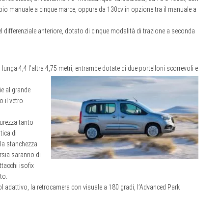
io manuale a cinque marce, oppure da 130cv in opzione tra il manuale a
del differenziale anteriore, dotato di cinque modalità di trazione a seconda
lunga 4,4 l’altra 4,75 metri, entrambe dotate di due portelloni scorrevoli e
ie al grande
 il vetro
curezza tanto
tica di
lla stanchezza
rsia saranno di
ttacchi isofix
to.
rol adattivo, la retrocamera con visuale a 180 gradi, l’Advanced Park