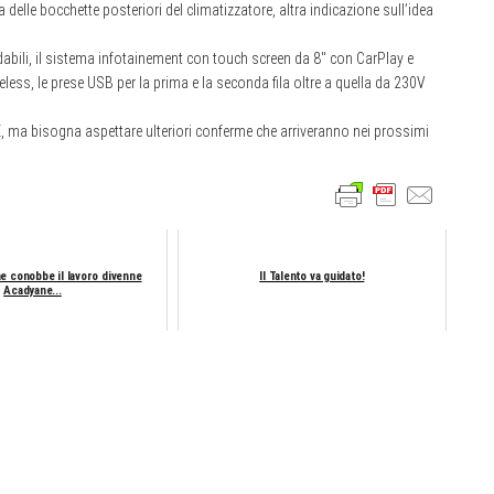
elle bocchette posteriori del climatizzatore, altra indicazione sull’idea
scaldabili, il sistema infotainement con touch screen da 8″ con CarPlay e
less, le prese USB per la prima e la seconda fila oltre a quella da 230V
€, ma bisogna aspettare ulteriori conferme che arriveranno nei prossimi
e conobbe il lavoro divenne
Il Talento va guidato!
Acadyane...