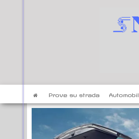
Vai
al
contenuto
Prove su strada
Automobi