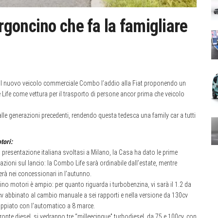
goncino che fa la famigliare
 il nuovo veicolo commerciale Combo l’addio alla Fiat proponendo un
ife come vettura per il trasporto di persone ancor prima che veicolo
lle generazioni precedenti, rendendo questa tedesca una family car a tutti
tori:
a presentazione italiana svoltasi a Milano, la Casa ha dato le prime
cazioni sul lancio: la Combo Life sarà ordinabile dall’estate, mentre
verà nei concessionari in l’autunno.
istino motori è ampio: per quanto riguarda i turbobenzina, vi sarà il 1.2 da
v abbinato al cambio manuale a sei rapporti e nella versione da 130cv
ppiato con l’automatico a 8 marce.
fronte diesel, si vedranno tre “milleecinque” turbodiesel, da 75 e 100cv, con