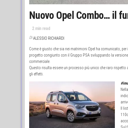
Nuovo Opel Combo… il fur
2
min read
Di
ALESSIO RICHIARDI
Come è giusto che sia nei matrimoni Opel ha comunicato, per
progetto congiunto con il Gruppo PSA sviluppando la versione L
commerciale.
Questo risulta essere un processo più unico che raro rispetto a
gli effetti.
#imo
Nell
indi
arri
Il l
110c
acco
Sul 