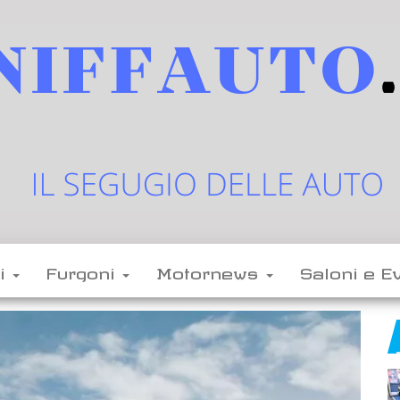
sniffauto.it
il
segugio
delle
li
Furgoni
Motornews
Saloni e E
auto