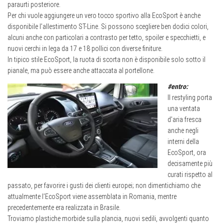
paraurti posteriore.
Per chi vuole aggiungere un vero tocco sportivo alla EcoSport è anche
disponibile l’allestimento ST-Line. Si possono scegliere ben dodici colori,
alcuni anche con particolari a contrasto per tetto, spoiler e specchietti, e
nuovi cerchi in lega da 17 e 18 pollici con diverse finiture.
In tipico stile EcoSport, la ruota di scorta non è disponibile solo sotto il
pianale, ma può essere anche attaccata al portellone.
#entro:
Il restyling porta
una ventata
d’aria fresca
anche negli
interni della
EcoSport, ora
decisamente più
curati rispetto al
passato, per favorire i gusti dei clienti europei; non dimentichiamo che
attualmente l’EcoSport viene assemblata in Romania, mentre
precedentemente era realizzata in Brasile.
Troviamo plastiche morbide sulla plancia, nuovi sedili, avvolgenti quanto