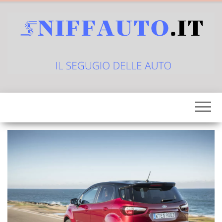
Vai
al
contenuto
sniffauto.it
il
segugio
delle
auto