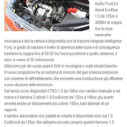
molto Ford è il
diesel EcoBlue
1.5 da 125cv e
300Nm di coppia,
ma la cosa
veramente
innovativa è che la vettura è disponibile con la trazione integrale intelligente
Ford, in grado di valutare il livello di aderenza delle ruote e di conseguenza
trasferire la coppia fino al 50:50 tra l’asse posteriore e quello anteriore, il
tutto in meno di 20 millisecondi.
Utilissimo per chi vuole usare il SUV in montagna o sulle strade bianche.
Il nuovo propulsore ha un sistema di ricircolo del gas a bassa pressione
con sistema di raffreddamento che consente una combustione più efficiente
e una riduzione delle emissioni.
Dal lancio sono disponibili il TDCi 1.5 da 100cv con cambio manuale a sei
marce e il benzina 3 cilindri 1.0 EcoBoost da 125cv a 140cv; più avanti
arriverà anche un decisamente più sobrio 100cv, tutti abbinati al sei
rapporti.
Il cambio automatico con paddle al volante è disponibile solo sul 1.0
EcoBoost da 125cv. Noi abbiamo provato proprio questo famoso 1.5