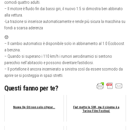
comodi quattro adulti.
– Il motore è fluido fin dai bassi giri, il nuovo 1.5 si dimostra ben abbinato
alla vettura.
-La trazione si inserisce automaticamente e rende più sicura la macchina su
fondi a scarsa aderenza
😔
– Il cambio automatico è disponibile solo in abbinamento al 1.0 Ecoboost
a benzina.
– Quando si superano i 110 km/h i rumori aerodinamici si sentono
parecchio nell’abitacolo e possono diventare fastidiosi.
– Il portellone è ancora incernierato a sinistra così da essere scomodo da
aprire se si posteggia in spazi stretti.
Questi fanno per te?
Nuova Up Gti non solo citycar...
Fiat mette le 500, ma il cinema è a
Torino Film Festival.