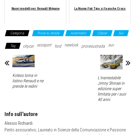
Nuovi modelli per Renault Mégane
La Nuova Fiat Tipo si fa anche Cross
Categoria
Prove su strada
Automobili
Citycar
Suv
ecosport
newlook
suv
Tag
citycar
ford
provesustrada
Koleos torna in
L’inarrestabile
listino Renault e ne
Jimny Shinsei in
prende le redini
edizione super
limitata per i suoi
40 anni.
Info sull'autore
Alessio Richiardi
Perito assicurativo, Laureato in Scienze della Comunicazione e Passione