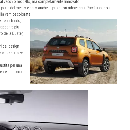
ele al vecchio modello, ma completamente rinnovato.
 parte del merito è dato anche ai proiettori ridisegnati. Racchiudono il
la vernice colorata.
nte inclinato,
 apparire più
vo della Duster,
ri dal design
e e quasi rozze
bustita per una
ente disponibili