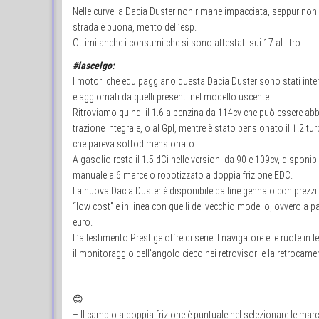
Nelle curve la Dacia Duster non rimane impacciata, seppur non tale
strada è buona, merito dell’esp.
Ottimi anche i consumi che si sono attestati sui 17 al litro.
#lascelgo:
I motori che equipaggiano questa Dacia Duster sono stati inte
e aggiornati da quelli presenti nel modello uscente.
Ritroviamo quindi il 1.6 a benzina da 114cv che può essere abb
trazione integrale, o al Gpl, mentre è stato pensionato il 1.2 t
che pareva sottodimensionato.
A gasolio resta il 1.5 dCi nelle versioni da 90 e 109cv, disponi
manuale a 6 marce o robotizzato a doppia frizione EDC.
La nuova Dacia Duster è disponibile da fine gennaio con prezz
“low cost” e in linea con quelli del vecchio modello, ovvero a p
euro.
L’allestimento Prestige offre di serie il navigatore e le ruote i
il monitoraggio dell’angolo cieco nei retrovisori e la retrocame
😊
– Il cambio a doppia frizione è puntuale nel selezionare le marc