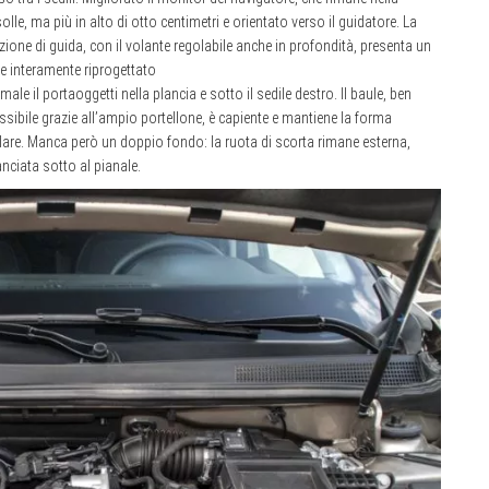
olle, ma più in alto di otto centimetri e orientato verso il guidatore. La
zione di guida, con il volante regolabile anche in profondità, presenta un
le interamente riprogettato
ale il portaoggetti nella plancia e sotto il sedile destro. Il baule, ben
ssibile grazie all’ampio portellone, è capiente e mantiene la forma
lare. Manca però un doppio fondo: la ruota di scorta rimane esterna,
nciata sotto al pianale.