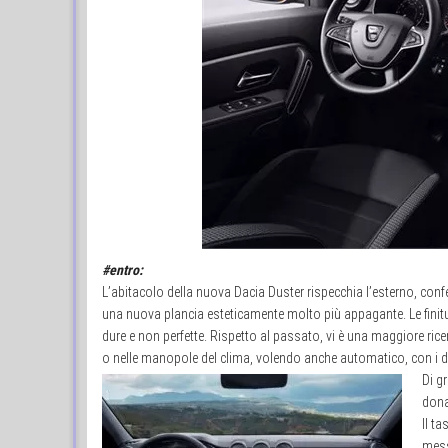
#entro:
L’abitacolo della nuova Dacia Duster rispecchia l’esterno, co
una nuova plancia esteticamente molto più appagante. Le finit
dure e non perfette. Rispetto al passato, vi è una maggiore ricer
o nelle manopole del clima, volendo anche automatico, con i disp
Di g
dona
Il t
mess