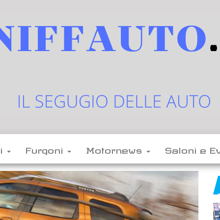
sniffauto.it
il
segugio
delle
li
Furgoni
Motornews
Saloni e E
auto