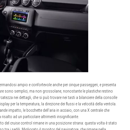
nfermandosi ampio e confortevole anche per cinque passeggeri, e presenta
ure sono semplici, ma non grossolane, nonostante le plastiche restino
catezza nei dettagli, che si può trovare nei tasti a bilanciere della consolle
lay per la temperatura, la direzione dei flussi e la velocità della ventola.
rande impatto, le bocchette dell’aria in acciaio, con una X centrale che
 risalto ad un particolare altrimenti insignificante.
asto del cruise control rimane in una posizione strana: questa volta è stato
o tra i sedili. Migliorato il monitor del navigatore, che rimane nella