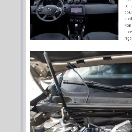
cons
posi
sedi
Non m
acce
rego
agga