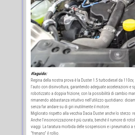
#laguido:
Regina della nostra prova è la Duster 1.5 turbodiesel da 110cv
l’auto con disinvoltura, garantendo adeguate accelerazioni e sp
robotizzato a doppia frizione, con la possibilità di cambio ma
rimanendo abbastanza intuitivo nell’utilizzo quotidiano: dici
senza far andare su di giri inutilmente il motore.
Migliorato rispetto alla vecchia Dacia Duster anche lo sterzo: 
Anche l’insonorizzazione è più curata, benché il rumore di rot
viaggi. La taratura morbida delle sospensioni e i pneumatici 
“frenano” il rollio.