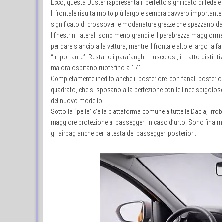
Ecco, questa Duster rappresenta il perfetto significato di fed
Il frontale risulta molto più largo e sembra davvero importante;
significato di crossover le modanature grezze che spezzano dal
I finestrini laterali sono meno grandi e il parabrezza maggiorme
per dare slancio alla vettura, mentre il frontale alto e largo la fa
“importante”. Restano i parafanghi muscolosi, il tratto distinti
ma ora ospitano ruote fino a 17”.
Completamente inedito anche il posteriore, con fanali posterio
quadrato, che si sposano alla perfezione con le linee spigolos
del nuovo modello.
Sotto la “pelle” c’è la piattaforma comune a tutte le Dacia, irro
maggiore protezione ai passeggeri in caso d’urto. Sono finalm
gli airbag anche per la testa dei passeggeri posteriori.