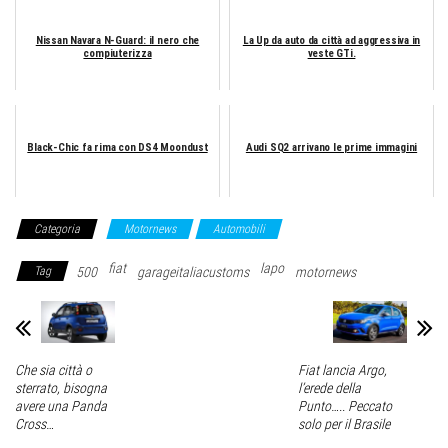
Nissan Navara N-Guard: il nero che
La Up da auto da città ad aggressiva in
compiuterizza
veste GTi.
Black-Chic fa rima con DS4 Moondust
Audi SQ2 arrivano le prime immagini
Categoria
Motornews
Automobili
fiat
lapo
Tag
500
garageitaliacustoms
motornews
Fiat lancia Argo,
Che sia città o
l’erede della
sterrato, bisogna
Punto….. Peccato
avere una Panda
solo per il Brasile
Cross…