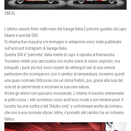
S
M
L
XL
L’ultimo veicolo finito nelle mani del Garage Italia Customs guidato da Lapo
Elkann è una fiat 500.
Si chiama Kar-masutra e le immagini in anteprima sono state pubblicate
sull’account Instagram di Garage Italia.
Questa 500 è “partorita” dalla mente di Lapo è ispirata al Kamasutra.
Troviamo infatti una carrozzeria con molte scene di sesso esplicito, ma
tranquilli, i punti più hot sono coperti da rettangoli neri di una vernice
particolare che scompaiono con il cambio di temperatura, troviamo quindi
una quasi normale 500rossa con un clima freddo, poi, grazie alla luce del
sole ed al calore tende a mostrare la sua vera natura.
Anche gli interni non passano inosservati. L’interno è rivestito interamente
in pelle rossa, i vetri posteriori sono anch’essi rosati e con tendine privè. Il
lunotto ha una scritta a led “Adults only” a sottolineare anche da lontano,
che non è una normale citycar. Infine, il pomello del cambio ha un richiamo
fallico.