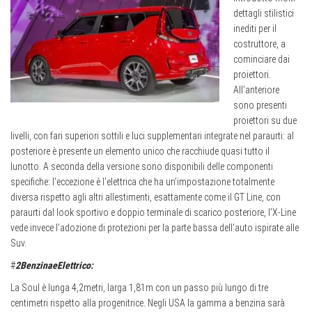
dettagli stilistici
inediti per il
costruttore, a
cominciare dai
proiettori.
All’anteriore
sono presenti
proiettori su due
livelli, con fari superiori sottili e luci supplementari integrate nel paraurti: al
posteriore è presente un elemento unico che racchiude quasi tutto il
lunotto. A seconda della versione sono disponibili delle componenti
specifiche: l’eccezione è l’elettrica che ha un’impostazione totalmente
diversa rispetto agli altri allestimenti, esattamente come il GT Line, con
paraurti dal look sportivo e doppio terminale di scarico posteriore, l’X-Line
vede invece l’adozione di protezioni per la parte bassa dell’auto ispirate alle
Suv.
#
2BenzinaeElettrico:
La Soul è lunga 4,2metri, larga 1,81m con un passo più lungo di tre
centimetri rispetto alla progenitrice. Negli USA la gamma a benzina sarà