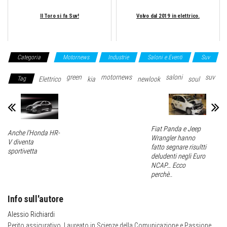
Il Toro si fa Suv!
Volvo dal 2019 in elettrico.
Categoria
Motornews
Industrie
Saloni e Eventi
Suv
green
motornews
saloni
suv
Tag
Elettrico
kia
newlook
soul
Fiat Panda e Jeep
Anche l’Honda HR-
Wrangler hanno
V diventa
fatto segnare risultti
sportivetta
deludenti negli Euro
NCAP… Ecco
perchè..
Info sull'autore
Alessio Richiardi
Perito assicurativo, Laureato in Scienze della Comunicazione e Passione