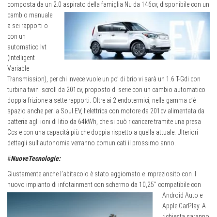
composta da un 2.0 aspirato della famiglia Nu da 146cv,
disponibile con un
cambio manuale
a sei rapporti o
con un
automatico Ivt
(Intelligent
Variable
Transmission), per chi invece vuole un po’ di brio vi sarà un 1.6 T-Gdi con
turbina twin
scroll da 201cv, proposto di serie con un cambio automatico
doppia frizione a sette rapporti. Oltre ai 2 endotermici, nella gamma c’è
spazio anche per la Soul EV, l’elettrica con motore da 201cv alimentata da
batteria agli ioni di litio da 64kWh, che si può ricaricare tramite una presa
Ccs e con una capacità più che doppia rispetto a quella attuale. Ulteriori
dettagli sull’autonomia verranno comunicati il prossimo anno.
#
NuoveTecnologie:
Giustamente anche l’abitacolo è stato aggiornato e impreziosito con il
nuovo impianto di infotainment con schermo da 10,25″ compatibile
con
Android Auto e
Apple CarPlay. A
richiesta saranno