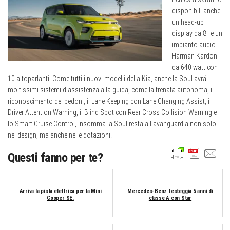
disponibili anche
un head-up
display da 8″ e un
impianto audio
Harman Kardon
da 640 watt con
10 altoparlanti. Come tutti i nuovi modelli della Kia, anche la Soul avrá
moltissimi sistemi d’assistenza alla guida, come la frenata autonoma, il
riconoscimento dei pedoni, il Lane Keeping con Lane Changing Assist, il
Driver Attention Warning, il Blind Spot con Rear Cross Collision Warning e
lo Smart Cruise Control, insomma la Soul resta all’avanguardia non solo
nel design, ma anche nelle dotazioni.
Questi fanno per te?
Arriva la pista elettrica per la Mini
Mercedes-Benz festeggia 5 anni di
Cooper SE.
classe A con Star