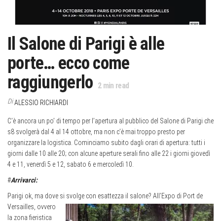
Il Salone di Parigi è alle
porte… ecco come
raggiungerlo
2
min read
Di
ALESSIO RICHIARDI
C’è ancora un po’ di tempo per l’apertura al pubblico del Salone di Parigi che
s8 svolgerà dal 4 al 14 ottobre, ma non c’è mai troppo presto per
organizzare la logistica. Cominciamo subito dagli orari di apertura: tutti i
giorni dalle 10 alle 20; con alcune aperture serali fino alle 22 i giorni giovedì
4 e 11, venerdì 5 e 12, sabato 6 e mercoledì 10.
#
Arrivarci:
Parigi ok, ma dove si svolge con esattezza il salone? All’Expo di Port de
Versailles, ovvero
la zona fieristica