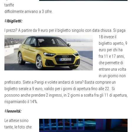
tariffe
difficilmente arrivano a 3 cifre.
#
Ibiglietti:
I prezzi? A partire da 9 euro per il biglietto singolo con data chiusa. Si
paga
18 invece il
biglietto aperto, 9
euro per chi ha
fra 11 e 17 anni,
che permette di
entrare una volta
in un giorno non
prefissato. Siete a Parigi e volete andarci di sera? Basta comprare un
biglietto serale a 9 euro, valido per i giorni di apertura fino alle 22.
Si
possono anche prendere 2 ingressi, in 2 giorni a scelta fra gli 11 di apertura,
risparmiando il 14%.
#
lenovitá:
Le attese sono
tante, le foto che