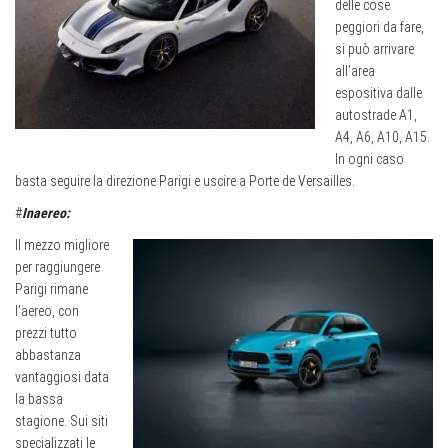
delle cose
peggiori da fare,
si può arrivare
all’area
espositiva dalle
autostrade A1,
A4, A6, A10, A15.
In ogni caso
basta seguire la direzione Parigi e uscire a Porte de Versailles.
#
Inaereo:
Il mezzo migliore
per raggiungere
Parigi rimane
l’aereo, con
prezzi tutto
abbastanza
vantaggiosi data
la bassa
stagione. Sui siti
specializzati le