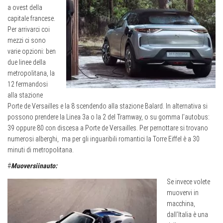
a ovest della
capitale francese.
Per arrivarci coi
mezzi ci sono
varie opzioni: ben
due linee della
metropolitana, la
12 fermandosi
alla stazione
Porte de Versailles e la 8 scendendo alla stazione Balard. In alternativa si
possono prendere la Linea 3a o la 2 del Tramway, o su gomma l’autobus:
39 oppure 80 con discesa a Porte de Versailles. Per pernottare si trovano
numerosi alberghi,
ma per gli inguaribili romantici la Torre Eiffel è a 30
minuti di metropolitana.
#
Muoversiinauto:
Se invece volete
muovervi in
macchina,
dall’Italia è una