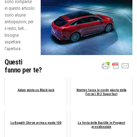
sono comparse
in questo articolo
sono alcune
anticipazioni, per
il resto, beh….
bisogna
aspettare
l’apertura.
Questi
fanno per te?
Adam punta su Black jack
Novitec tocca le corde giuste della
Ferrari 812 Superfast
La Bugatti Chiron arriva a quota 100
La festa della Bastille in Peugeot
presidenziale