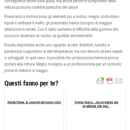
conseguenze anche sulla guida, ma anche perché le componenti della
vettura possono risentire parecchio del calore.
Pneumatici e motore sono gli elementi più a rischio: meglio controllare i
liquidi e verificare il livello; gli pneumatici hanno bisogno di maggior
attenzione in estate. Con il caldo aumenta le difficoltà della gomma che
possono diventare un rischio se gonfiati erroneamente.
Risulta importante anche uno sguardo ai verti: finestrini, lunotto e
parabrezza sopportano le alte temperature, ma non devono essere crepati
o scheggiati. In quel caso, è possibile che un’escursione termica possa
portare alla rottura. Meglio rivolgersi a un professionista per un controllo
prima di mettersi in viaggio.
Questi fanno per te?
Skoda Slavia: la concept dal nome retrò
Toyota Supra... sta arrivando più
arrabbiata che mai...