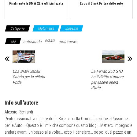
Finalmente la BMW X2 è ufficializzata
Ecco il Black Friday delle auto
Categoria
Motornews
Industrie
estate
Tag
autostrada
motornews
Una BMW Serie8
La Ferrari 250 GTO
Cabrio per la sfilata
ha il diritto d’autore
Pride
per essere opera
d’arte
Info sull'autore
Alessio Richiardi
Perito assicurativo, Laureato in Scienze della Comunicazione e Passione
per le Auto .. Questo è il mix che compone questo blog... Metterci impegno e
andare avanti un pezzo alla volta... ecco il pensiero... se poi quel pezzo è un