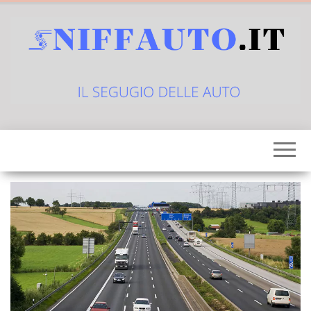
Vai
al
contenuto
sniffauto.it
il
segugio
delle
auto