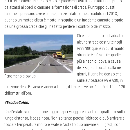
per il forte calore. In questo caso le placche di asfalto si dilatano al punto
da alzarsi ai bordi o causare la formazione di crepe. Purtroppo questi
fenomeni possono avere conseguenze fatali, come accaduto nel 2013,
quando un motociclista è morto in seguito a un incidente causato proprio
da una grossa crepa che gli ha fatto perdere il controllo del mezzo.
Gli esperti hanno individuato
alcune strade costruite negli
Anni ‘80: quelle in cui il manto
stradale è più sottile, quelle
più a rischio, dove, a causa
dei 38 gradi toccati dalla nei
giorni, il Land ha deciso che
Fenomeno blow-up
sulle autostrade A9 e A38, in
direzione della Baviera e vicino a Lipsia, il limite di velocità sarà di 100 e 120
chilometri all’ora.
#EsodoeCaldo:
Che l’estate sia la stagione peggiore per viaggiare in auto, soprattutto sulla
lunga distanza, è cosa nota. Non soltanto perché l’abitacolo può arrivare a
toccare temperature molto elevate e l’asfalto può arrivare a 55 gradi, con