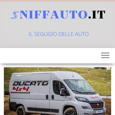
Vai
al
contenuto
sniffauto.it
il
segugio
delle
auto