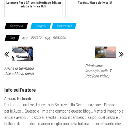
La nuova Ford GT con la Heritage Edition
Toyota... Non solo Hybrid!
adotta la livrea Gulf
Categoria
Furgoni
Motornews
ducato
newlook
Tag
4x4
fiat
Primissime
Anche la Germania
immagini della T-
dice addio al diesel.
Roc (con video)
Info sull'autore
Alessio Richiardi
Perito assicurativo, Laureato in Scienze della Comunicazione e Passione
per le Auto .. Questo è il mix che compone questo blog... Metterci impegno e
andare avanti un pezzo alla volta... ecco il pensiero... se poi quel pezzo è un
bullone di un motore o ancor meglio una bella turbina... non c’è santo che