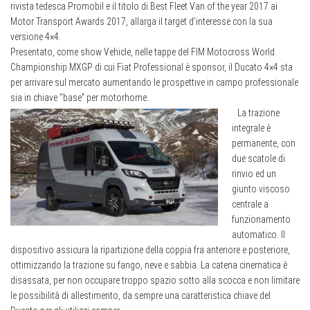
rivista tedesca Promobil e il titolo di Best Fleet Van of the year 2017 ai
Motor Transport Awards 2017, allarga il target d’interesse con la sua
versione 4×4.
Presentato, come show Vehicle, nelle tappe del FIM Motocross World
Championship MXGP di cui Fiat Professional è sponsor, il Ducato 4×4 sta
per arrivare sul mercato aumentando le prospettive in campo professionale
sia in chiave “base” per motorhome.
La trazione
integrale è
permanente, con
due scatole di
rinvio ed un
giunto viscoso
centrale a
funzionamento
automatico. Il
dispositivo assicura la ripartizione della coppia fra anteriore e posteriore,
ottimizzando la trazione su fango, neve e sabbia. La catena cinematica è
disassata, per non occupare troppo spazio sotto alla scocca e non limitare
le possibilità di allestimento, da sempre una caratteristica chiave del