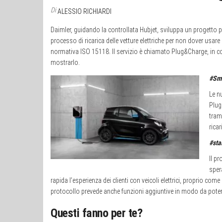
Di
ALESSIO RICHIARDI
Daimler, guidando la controllata Hubjet, sviluppa un progetto pilo
processo di ricarica delle vetture elettriche per non dover usare 
normativa ISO 15118. Il servizio è chiamato Plug&Charge, in c
mostrarlo.
#Sm
Le n
Plug
trami
rica
#sta
Il pr
sper
rapida l’esperienza dei clienti con veicoli elettrici, proprio com
protocollo prevede anche funzioni aggiuntive in modo da poter inte
Questi fanno per te?