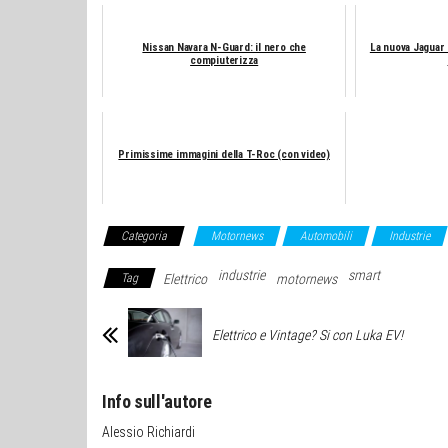
Nissan Navara N-Guard: il nero che
La nuova Jaguar
compiuterizza
Primissime immagini della T-Roc (con video)
Categoria
Motornews
Automobili
Industrie
industrie
smart
Tag
Elettrico
motornews
Elettrico e Vintage? Si con Luka EV!
Info sull'autore
Alessio Richiardi