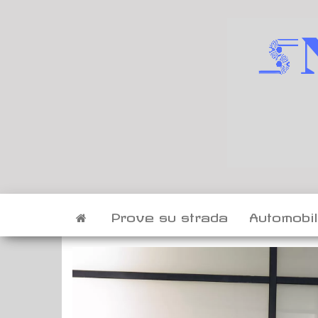
Vai
al
contenuto
Prove su strada
Automobi