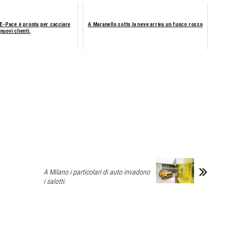
 E-Pace è pronta per cacciare
A Maranello sotto la neve arriva un fuoco rosso
nuovi clienti.
A Milano i particolari di auto invadono
i salotti.