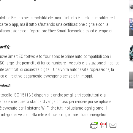
ta a Berlino per la mobilità elettrica. L’intento è quello di modificare il
carte o app, ma il tutto sfruttando una certificazione digitale con la
ollaborazione con l’operatore Ebee Smart Technologies ed è tempo di
artEQ:
uove Smart EQ fortwo e forfour sono le prime auto compatibili con il
&Charge, che permette di far comunicare il veicolo e la stazione di ricarica
te certificati di sicurezza digitali. Una volta autorizzata l’operazione, la
rica e il relativo pagamento avvengono senza altri intoppi.
ndard:
otocollo ISO 15118 è disponibile anche per gli altri costruttori e la
anza è che questo standard venga diffuso per rendere più semplice e
e è avvenuto per il sistema WI-FI che tutti noi usiamo ogni giorno. Il
grare i veicoli nella rete elettrica e migliorare i flussi energetici.