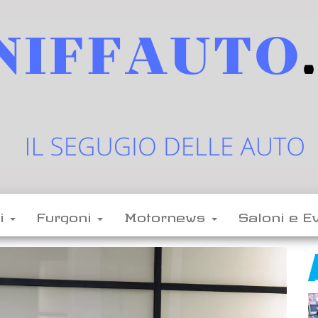
sniffauto.it
il
segugio
delle
li
Furgoni
Motornews
Saloni e E
auto