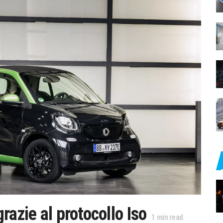
razie al protocollo Iso
1
min read