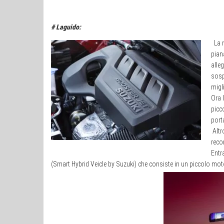
# Laguido:
La 
pian
alleg
sosp
migli
Ora 
picc
port
Altr
reco
Entr
(Smart Hybrid Veicle by Suzuki) che consiste in un piccolo m