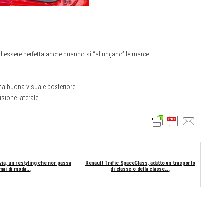
 ad essere perfetta anche quando si “allungano” le marce.
una buona visuale posteriore.
isione laterale
ia, un restyling che non passa
Renault Trafic SpaceClass, adatto un trasporto
mai di moda...
di classe o della classe….