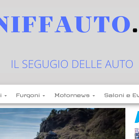
sniffauto.it
il
segugio
delle
li
Furgoni
Motornews
Saloni e E
auto