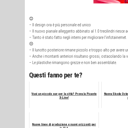
😊
– Il design ora è più personale ed unico
– Il nuovo pianale alleggerito abbinato al 1.0 trecilindri riesce
– Tanto è stato fatto negli interni per migliorare l’infotainemet.
😔
– Il lunotto posteriore rimane piccolo e troppo alto per avere 
– Anche i montanti anteriori risultano grossi, ostacolando la v
– Le plastiche rimangono grezze e non ben assemblate.
Questi fanno per te?
Vuoi un piccolo suv per la città? Prova la Picanto
Nuova Skoda Octav
X-Line!
Nuove linee di produzione e nuovi orizzonti per