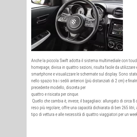
Anche la piccola Swift adotta il sistema multimediale con touch
homepage, divisa in quattro sezioni, risulta facile da utilizzare
smartphone e visualizzare le schermate sul display. Sono state 
nello spazio tra i sedili anteriori (più distanziati di 2 cm) e finalm
precedente modello, discreta per
quattro e risicata per cinque.
Quello che cambia è, invece, il bagagliaio: allungato di circa 8 
reso più regolare, offre una capacità dichiarata di ben 265 litri,
tipo di vettura e alle necessità di quattro viaggiatori per un wee