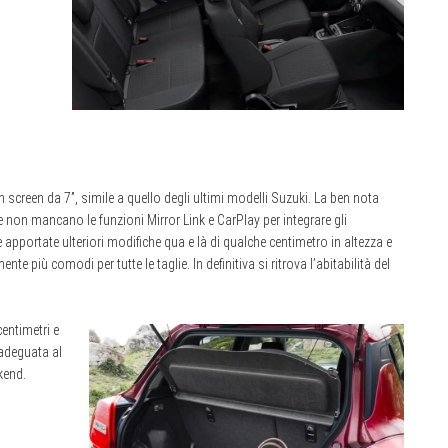
 screen da 7”, simile a quello degli ultimi modelli Suzuki. La ben nota
 e non mancano le funzioni Mirror Link e CarPlay per integrare gli
apportate ulteriori modifiche qua e là di qualche centimetro in altezza e
ente più comodi per tutte le taglie. In definitiva si ritrova l’abitabilità del
centimetri e
 adeguata al
kend.