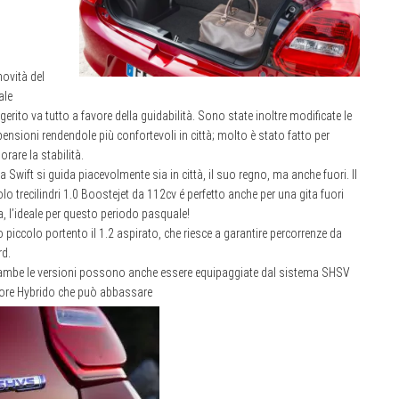
novità del
ale
gerito va tutto a favore della guidabilità. Sono state inoltre modificate le
ensioni rendendole più confortevoli in città; molto è stato fatto per
orare la stabilità.
la Swift si guida piacevolmente sia in città, il suo regno, ma anche fuori. Il
olo trecilindri 1.0 Boostejet da 112cv é perfetto anche per una gita fuori
a, l’ideale per questo periodo pasquale!
o piccolo portento il 1.2 aspirato, che riesce a garantire percorrenze da
rd.
ambe le versioni possono anche essere equipaggiate dal sistema SHSV
otore Hybrido che può abbassare