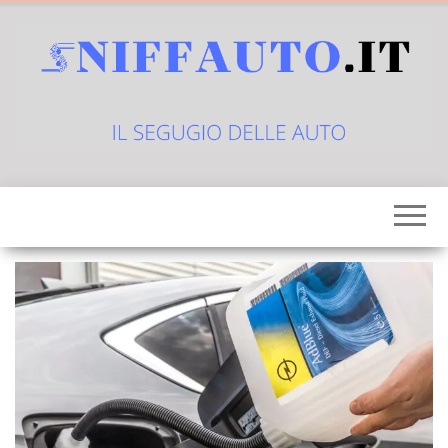
Vai
al
contenuto
sniffauto.it
il
segugio
delle
auto