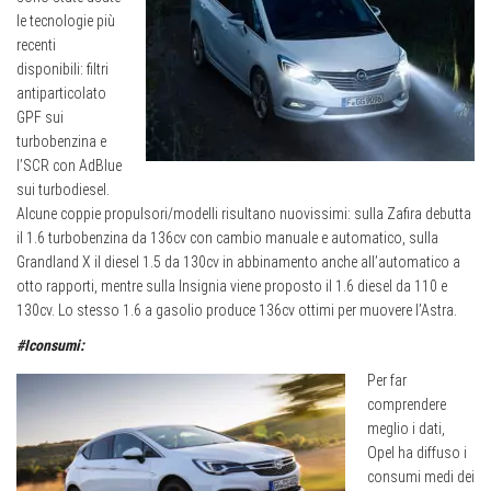
le tecnologie più
recenti
disponibili: filtri
antiparticolato
GPF sui
turbobenzina e
l’SCR con AdBlue
sui turbodiesel.
Alcune coppie propulsori/modelli risultano nuovissimi: sulla Zafira debutta
il 1.6 turbobenzina da 136cv con cambio manuale e automatico, sulla
Grandland X il diesel 1.5 da 130cv in abbinamento anche all’automatico a
otto rapporti, mentre sulla Insignia viene proposto il 1.6 diesel da 110 e
130cv. Lo stesso 1.6 a gasolio produce 136cv ottimi per muovere l’Astra.
#Iconsumi:
Per far
comprendere
meglio i dati,
Opel ha diffuso i
consumi medi dei