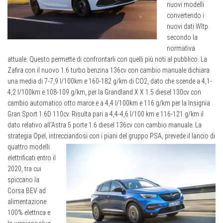
nuovi modelli
convertendo i
nuovi dati Wltp
secondo la
normativa
attuale. Questo permette di confrontarli con quelli più noti al pubblico. La
Zafira con il nuovo 1.6 turbo benzina 136cv con cambio manuale dichiara
una media di 7-7,9 l/100km e 160-182 g/km di CO2, dato che scende a 4,1-
4,2 l/100km e 108-109 g/km, per la Grandland X X 1.5 diesel 130cv con
cambio automatico otto marce e a 4,4 l/100km e 116 g/km per la Insignia
Gran Sport 1.6D 110cv. Risulta pari a 4,4-4,6 l/100 km e 116-121 g/km il
dato relativo all’Astra 5 porte 1.6 diesel 136cv con cambio manuale. La
strategia Opel, intrecciandosi
con i piani del gruppo PSA, prevede il lancio di
quattro modelli
elettrificati entro il
2020, tra cui
spiccano la
Corsa BEV ad
alimentazione
100% elettrica e