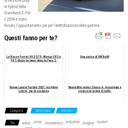
la versione plug-
in hybrid della
Grandland X. Per
il 2024 è stato
fissato l’appuntamento per per l’elettrificazione della gamma.
Questi fanno per te?
Le Rosse Ferrari 812 GTS, Monza SP2 e
Una carica di VW Bulli!
F8 Tributo tornano dopo la Fase 2.
Nuova Lancia Ypsilon 2021 restyling
Nuova Mercedes Classe A: tecnologia e
sobrio, ma di sostanza
sicurezza prima di tutto.
Categoria
Motornews
Industrie
corsa
industrie
motori
Tag
astra
crossland-x
insigna
opel