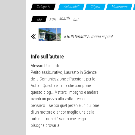
Categoria
Automobili
Citycar
Motornews
abarth
Tag
595
fiat
Il BUS Smart? A Torino si può!
Info sull'autore
Alessio Richiardi
Perito assicurativo, Laureato in Scienze
della Comunicazione e Passione per le
Auto .. Questo è il mix che compone
questo blog... Metterci impegno e andare
avanti un pezzo alla volta... ecco il
pensiero... se poi quel pezzo è un bullone
di un motore o ancor meglio una bella
turbina... non c’è santo che tenga...
bisogna provarla!