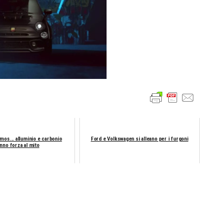
mos... alluminio e carbonio
Ford e Volkswagen si alleano per i furgoni
nno forza al mito