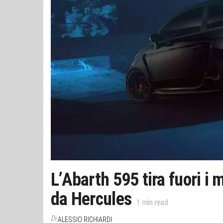
L’Abarth 595 tira fuori i 
da Hercules
1
min read
Di
ALESSIO RICHIARDI