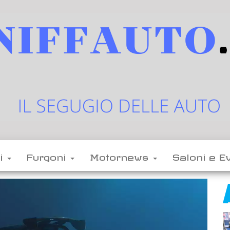
sniffauto.it
il
segugio
delle
li
Furgoni
Motornews
Saloni e E
auto