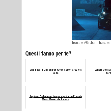
frontale 595 abarth hercules
Questi fanno per te?
Una Bugatti Chiron per tutti? Certo! Grazie a
Lancia Delta A
Lego
dara
Tagliare l’erba in un lampo si può con l’Honda
Mean Mower da Record