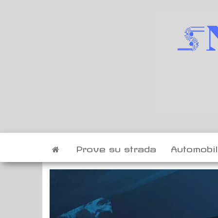
Vai
al
contenuto
Prove su strada
Automobi