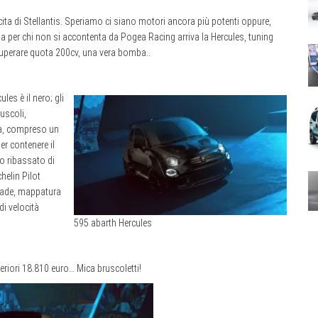
a di Stellantis. Speriamo ci siano motori ancora più potenti oppure,
a per chi non si accontenta da Pogea Racing arriva la Hercules, tuning
superare quota 200cv, una vera bomba..
les è il nero; gli
uscoli,
ta, compreso un
er contenere il
to ribassato di
helin Pilot
grade, mappatura
di velocità
595 abarth Hercules
eriori 18.810 euro… Mica bruscoletti!