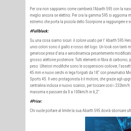
Per ora non sappiamo come cambierà l’Abarth 595 con la nascit
meglio ancora se elettrici. Per ora la gamma 595 si aggiorna m
estremo che porta la piccola dello Scorpione a raggiungere e 
#Fullblack:
Su una cosa siamo sicuri: il colore usato per l’ Abarth 595 Hercu
unici colori sono il giallo e rosso del logo. Un look con tanti m
generose prese d’aria e aerodinamica pesantemente modifica
grosso alettone posteriore. Tutti elementi in fibra di carbonio, p
peso. Ulteriori modifiche sono le sospensioni coilover, l’asset
45 mm e nuovi cerchi in lega forgiati da 18″ con pneumatici Mic
Sports 4S. Il vero protagonista è il motore, che grazie agli up
centralina inclusa e nuovo scarico, per toccare così i 232km/h 
massima e passare da 0 a 100km/h in 6,2″.
#Price:
Chi vuole portare al limite la sua Abarth 595 dovrà sborsare ult