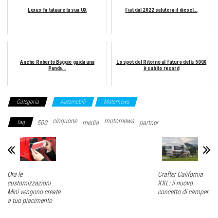
Lexus fa tatuare la sua UX
Fiat dal 2022 saluterà il diesel...
Anche Roberto Baggio guida una
Lo spot del Ritorno al futuro della 500X
Panda...
è subito record
Categoria
Automobili
Motornews
cinquone
motornews
Tag
500
media
partner
Ora le
Crafter California
customizzazioni
XXL: il nuovo
Mini vengono create
concetto di camper.
a tuo piacimento