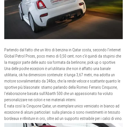
Partendo dal fatto che un litro di benzina in Qatar costa, secondo l’internet
Global Petrol Prices, poco meno di 0,50 cent; non c’è quindi da stupirsi che
la maggior parte delle auto sia formata da berlinone, pick up o sportive.
Una delle poche eccezioni è un’utilitaria che non è affatto una banale
utilitaria, ok ha dimensioni contenute: è lunga 3,67 metri, ma adotta un
motore sovralimentato da 248cv, che la rende veloce e scattante quanto le
sportive più blasonate: stiamo parlando della Romeo Ferraris Cinquone,
l’elaborazione basata sull’Abarth 500 che un appassionato ha voluto
personalizzare nei colori e nei materiali interni.
È nata così la Cinquone Qatar, un esemplare unico verniciato in bianco ad
eccezione di alcuni particolari: sulla plancia ci sono rivestimenti in tessuto
bordeaux e rifiniture in oro, oltre ad un supporto estraibile per i calici di vino.