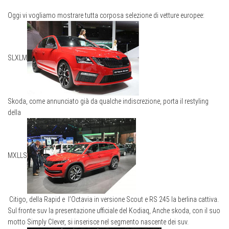
Oggi vi vogliamo mostrare tutta corposa selezione di vetture europee:
S
L
XL
M
Skoda, come annunciato già da qualche indiscrezione, porta il restyling
della
M
XL
L
S
Citigo, della Rapid e l’Octavia in versione Scout e RS 245 la berlina cattiva.
Sul fronte suv la presentazione ufficiale del Kodiaq, Anche skoda, con il suo
motto Simply Clever, si inserisce nel segmento nascente dei suv.