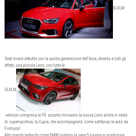
S
L
XL
M
Seat invece debutta con la quinta generazione dell’ibiza, diventa a tutti gli
effetti, una piccola Leon, con tutte le
S
L
XL
M
versioni compresa la FR. accanto troviamo la nuova Leon anche in veste
di supersportiva, la Cupra, che accompagnerà, come safetycar, le auto da
Formula1.
Altri marchi tedeschi come BMW portano la serie 5 touring e un’edizione