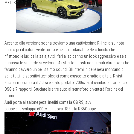
M
XL
L
S
Accanto alla versione sobria troviamo una cattivissima R-line la su nota
subito per il colore verde acido e per le modanature Nero lucido che
riflettono le luci della sala, tutti i fari a led danno un look aggressivo e se si
abbassa lo sguardo si vedono i 4 estrattori posteriori firmati Akrapovic che
faranno davvero un bellissimo sound. Gli interni in pelle nera montano di
serie tutti i dispositivi tecnologici come cruscotto e radio digitale. Rivisti
anche i motori ora il 2.0tsi è stato portato. 200cv ed il cambio automatico
DSG a 7 rapporti. Bruciare le altre auto al semaforo diventerà l’ordine del
giorno.
Audi porta al salone pezzi inediti come la Q8 RS, suv
coupè che sviluppa 600cv, la nuova RS3 e la RS5Coupè.