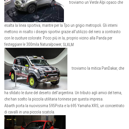
troviamo un Verde Alpi opaco che
esalta la linea sportiva, mantre per la Tpo un grigio metropoli. Gli interni
mettono in risalto i disegni sportivi grazie all’utilizzo del nero a contrasto
con le cuciture colorate. Poco più in la, proprio vicino alla Panda per
festeggiare le 300mila Naturalpower,
S
L
XL
M
troviamo la mitica PanDakar, che
ha sfidato le dune del deserto dell’argentina. Un tributo agli amici del tema,
che han scelto la piccola utilitaria torinese per questa impresa.
Abarth porta la nuovissima 595Pista e la 695 Yamaha XRS, un concentrato
di cavalli in una piccola scatola.