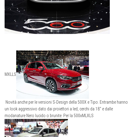
M
XL
L
S
Novità anche per le versioni S-Design della 500X e Tipo. Entrambe hanno
un look aggressivo dato dai proiettori a led, cerchi da 18″ e dalle
modanature Nero lucido o brunite. Per la 500x
M
L
XL
S