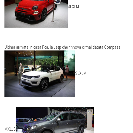
S
L
XL
M
Ultima arrivata in casa Fca, la Jeep che rinnova ormai datata Compass.
S
L
XL
M
M
XL
L
S