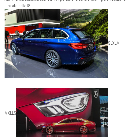
limitata della I8.
S
L
XL
M
M
XL
L
S