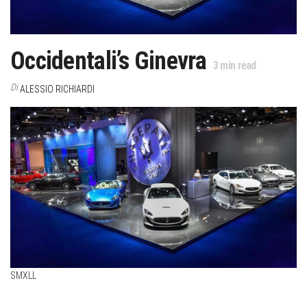
Occidentali’s Ginevra
3
min read
Di
ALESSIO RICHIARDI
S
M
XL
L