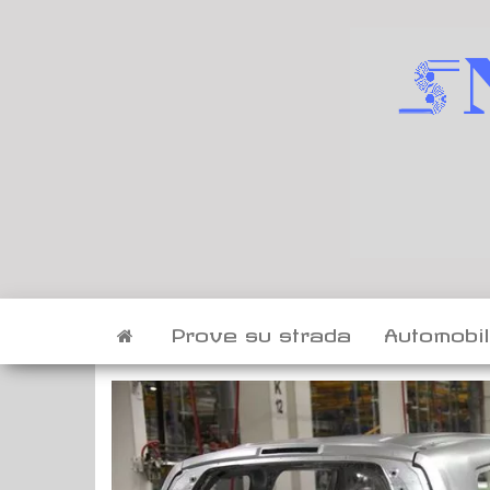
Vai
al
contenuto
Prove su strada
Automobi