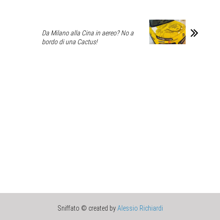
Da Milano alla Cina in aereo? No a
bordo di una Cactus!
Sniffato © created by
Alessio Richiardi