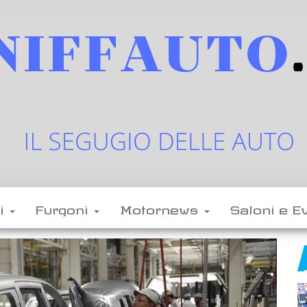
sniffauto.it
il
segugio
delle
li
Furgoni
Motornews
Saloni e E
auto