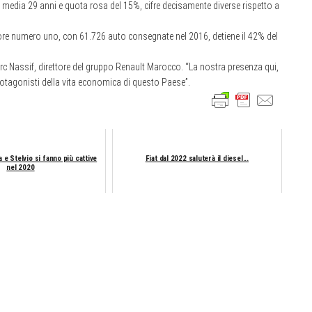
à media 29 anni e quota rosa del 15%, cifre decisamente diverse rispetto a
ttore numero uno, con 61.726 auto consegnate nel 2016, detiene il 42% del
 Nassif, direttore del gruppo Renault Marocco. “La nostra presenza qui,
 protagonisti della vita economica di questo Paese”.
 e Stelvio si fanno più cattive
Fiat dal 2022 saluterà il diesel...
nel 2020