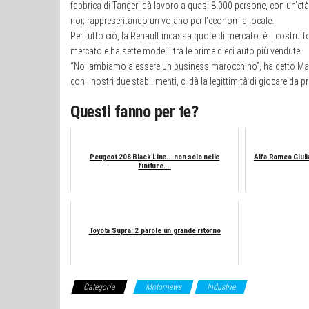
fabbrica di Tangeri dà lavoro a quasi 8.000 persone, con un’et
noi; rappresentando un volano per l’economia locale.
Per tutto ciò, la Renault incassa quote di mercato: è il costru
mercato e ha sette modelli tra le prime dieci auto più vendute.
“Noi ambiamo a essere un business marocchino”, ha detto Marc
con i nostri due stabilimenti, ci dà la legittimità di giocare da
Questi fanno per te?
Peugeot 208 Black Line... non solo nelle
Alfa Romeo Giulia
finiture....
Toyota Supra: 2 parole un grande ritorno
Categoria
Motornews
Industrie