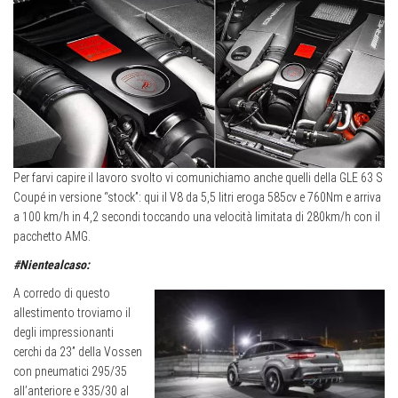
Per farvi capire il lavoro svolto vi comunichiamo anche quelli della GLE 63 S
Coupé in versione “stock”: qui il V8 da 5,5 litri eroga 585cv e 760Nm e arriva
a 100 km/h in 4,2 secondi toccando una velocità limitata di 280km/h con il
pacchetto AMG.
#Nientealcaso:
A corredo di questo
allestimento troviamo il
degli impressionanti
cerchi da 23” della Vossen
con pneumatici 295/35
all’anteriore e 335/30 al