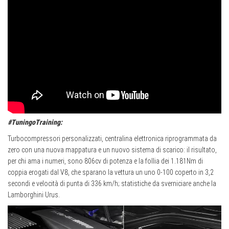
#TuningoTraining:
Turbocompressori personalizzati, centralina elettronica riprogrammata da
zero con una nuova mappatura e un nuovo sistema di scarico: il risultato,
per chi ama i numeri, sono 806cv di potenza e la follia dei 1.181Nm di
coppia erogati dal V8, che sparano la vettura un uno 0-100 coperto in 3,2
secondi e velocità di punta di 336 km/h; statistiche da sverniciare anche la
Lamborghini Urus.