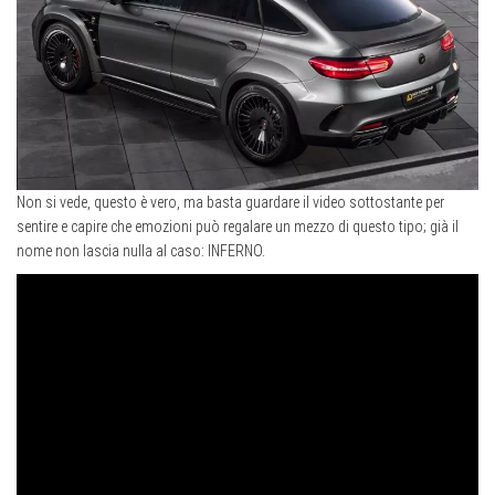
Non si vede, questo è vero, ma basta guardare il video sottostante per
sentire e capire che emozioni può regalare un mezzo di questo tipo; già il
nome non lascia nulla al caso: INFERNO.