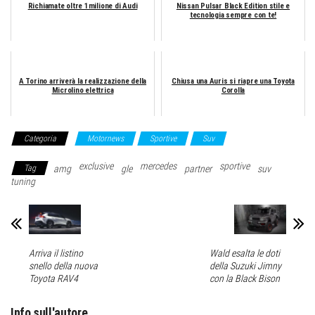
Richiamate oltre 1milione di Audi
Nissan Pulsar Black Edition stile e
tecnologia sempre con te!
A Torino arriverà la realizzazione della
Chiusa una Auris si riapre una Toyota
Microlino elettrica
Corolla
Categoria
Motornews
Sportive
Suv
exclusive
mercedes
sportive
Tag
amg
gle
partner
suv
tuning
Arriva il listino
Wald esalta le doti
snello della nuova
della Suzuki Jimny
Toyota RAV4
con la Black Bison
Info sull'autore